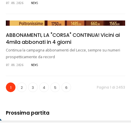
07.08.2026
NEWS
ABBONAMENTI, LA "CORSA" CONTINUA! Vicini ai
4mila abbonati in 4 giorni
Continua la campagna abbonamenti del Lecce, sempre su numeri
prospetticamente da record
07.08.2026
NEWS
Pagina 1 di 2453
1
2
3
4
5
6
Prossima partita