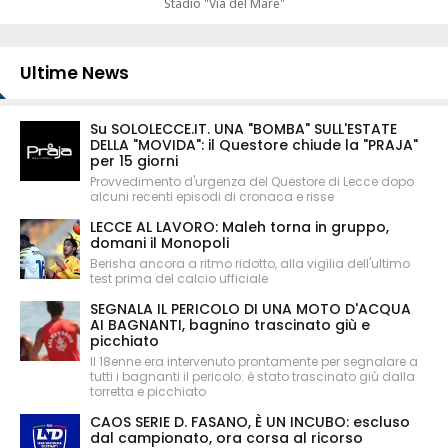
Stadio "Via del Mare"
Ultime News
Su SOLOLECCE.IT. UNA "BOMBA" SULL'ESTATE
DELLA "MOVIDA": il Questore chiude la "PRAJA"
per 15 giorni
Provvedimento d'urgenza del Questore di Lecce dopo
alcuni recenti episodi di cronaca e risse
LECCE AL LAVORO: Maleh torna in gruppo,
domani il Monopoli
Berisha ancora a ritmo ridotto, alla vigilia dell'ultimo
test prima del calcio ufficiale
SEGNALA IL PERICOLO DI UNA MOTO D'ACQUA
AI BAGNANTI, bagnino trascinato giù e
picchiato
Il 18enne era intervenuto prontamente per segnalare a
tutti i bagnanti il pericolo: è stato trascinato giù dalla
torretta e picchiato
CAOS SERIE D. FASANO, È UN INCUBO: escluso
dal campionato, ora corsa al ricorso