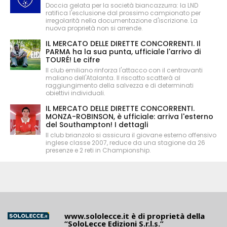
Doccia gelata per la società biancazzurra: la LND
ratifica l'esclusione dal prossimo campionato per
irregolarità nella documentazione d'iscrizione. La
nuova proprietà non si arrende.
IL MERCATO DELLE DIRETTE CONCORRENTI. Il
PARMA ha la sua punta, ufficiale l'arrivo di
TOURÉ! Le cifre
Il club emiliano rinforza l'attacco con il centravanti
maliano dell'Atalanta. Il riscatto scatterà al
raggiungimento della salvezza e di determinati
obiettivi individuali.
IL MERCATO DELLE DIRETTE CONCORRENTI.
MONZA-ROBINSON, è ufficiale: arriva l'esterno
del Southampton! I dettagli
Il club brianzolo si assicura il giovane esterno offensivo
inglese classe 2007, reduce da una stagione da 26
presenze e 2 reti in Championship.
www.sololecce.it
è di proprietà della
“SoloLecce Edizioni S.r.l.s.”