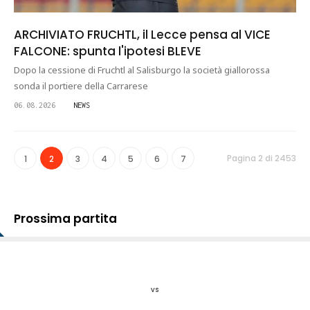
ARCHIVIATO FRUCHTL, il Lecce pensa al VICE
FALCONE: spunta l'ipotesi BLEVE
Dopo la cessione di Fruchtl al Salisburgo la società giallorossa
sonda il portiere della Carrarese
06.08.2026
NEWS
Pagina 2 di 2453
1
2
3
4
5
6
7
Prossima partita
vs