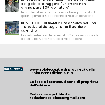
BUFERA SOCIAL SU BOMBER SCHWOCH. Caso
del gioielliere Ruggero: "un errore non
ammazzare il 3° rapinatore"
Le parole dell'ex attaccante e anche ex primatista di
gol in B prima di Coda hanno alzato un polverone
BLEVE-LECCE, CI SIAMO! Ore decisive per una
trattativa ai dettagli. Torna il portiere
salentino
L'esperto estremo difensore della Carrarese candidato
a sostituire Fruchtl nel ruolo di Vice Falcone
www.sololecce.it
è di proprietà della
“SoloLecce Edizioni S.r.l.s.”
Le foto e i contenuti sono di proprietà
dell’editore
Redazione e pubblicità:
redazionesololecce@gmail.com