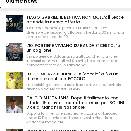
Ultime News
TIAGO GABRIEL, IL BENFICA NON MOLLA: il Lecce
attende la nuova offerta
Il club portoghese è pronto a rifarsi avanti per il
difensore del Lecce. I giallorossi chiedono 30 milioni, la
prima offerta era da 20.
L'EX PORTIERE VIVIANO SU BANDA E' CERTO: "è
un coglione"
L'ex portiere del Bologna, soprattutto, che ha anche
interessi commerciali nel Salento, ha commentato il
comportamento dello zambiano
LECCE, MONZA E UDINESE: è "caccia" a 3 a un
difensore centrale. ECCOLO!
La società giallorossa sulle tracce di Asente, centrale
difensivo del Maccabi Tel Aviv
CALCIO ALL'ITALIANA. Dopo il fallimento con
l'Under 19 arriva il meritato premio per BOLLINI:
Vice di Mancini in Nazionale
Dopo la fallimentare spedizione azzurra all'Europeo
Under 19 l'ex tecnico del Lecce diventa Vice della
Nazionale maggiore