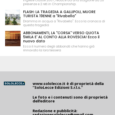
inglese classe 2007, reduce da una stagione da 26
presenze e 2 reti in Championship.
FLASH: LA TRAGEDIA A GALLIPOLI, MUORE
TURISTA 19ENNE a "Rivabella"
Dramma in acqua a "Rivabella". Ecco la cronaca di
questa tragedia
ABBONAMENTI, LA "CORSA" VERSO QUOTA
5MILA E' AL CONTO ALLA ROVESCIA! Ecco il
nuovo dato
Ecco il numero degli abbonati che hanno già
rinnovato la loro tessera
www.sololecce.it
è di proprietà della
“SoloLecce Edizioni S.r.l.s.”
Le foto e i contenuti sono di proprietà
dell’editore
Redazione e pubblicità:
redazionesololecce@gmail.com