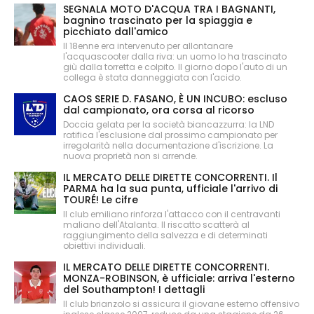
SEGNALA MOTO D'ACQUA TRA I BAGNANTI,
bagnino trascinato per la spiaggia e
picchiato dall'amico
Il 18enne era intervenuto per allontanare
l'acquascooter dalla riva: un uomo lo ha trascinato
giù dalla torretta e colpito. Il giorno dopo l'auto di un
collega è stata danneggiata con l'acido.
CAOS SERIE D. FASANO, È UN INCUBO: escluso
dal campionato, ora corsa al ricorso
Doccia gelata per la società biancazzurra: la LND
ratifica l'esclusione dal prossimo campionato per
irregolarità nella documentazione d'iscrizione. La
nuova proprietà non si arrende.
IL MERCATO DELLE DIRETTE CONCORRENTI. Il
PARMA ha la sua punta, ufficiale l'arrivo di
TOURÉ! Le cifre
Il club emiliano rinforza l'attacco con il centravanti
maliano dell'Atalanta. Il riscatto scatterà al
raggiungimento della salvezza e di determinati
obiettivi individuali.
IL MERCATO DELLE DIRETTE CONCORRENTI.
MONZA-ROBINSON, è ufficiale: arriva l'esterno
del Southampton! I dettagli
Il club brianzolo si assicura il giovane esterno offensivo