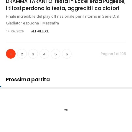
DRAMMA TARANTO: resta in Eccellenza Pugliese,
i tifosi perdono la testa, aggrediti i calciatori
Finale incredibile del play off nazionale per il ritorno in Serie D: il
Gladiator espugna il Massafra
14.06.2026
ALTROLECCE
Pagina 1 di 105
1
2
3
4
5
6
Prossima partita
vs