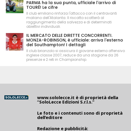
PARMA ha la sua punta, ufficiale l'arrivo di
TOURÉ! Le cifre
Il club emiliano rinforza l'attacco con il centravanti
maliano dell'Atalanta. Il riscatto scatterà al
raggiungimento della salvezza e di determinati
obiettivi individuali.
IL MERCATO DELLE DIRETTE CONCORRENTI.
MONZA-ROBINSON, è ufficiale: arriva l'esterno
del Southampton! I dettagli
Il club brianzolo si assicura il giovane esterno offensivo
inglese classe 2007, reduce da una stagione da 26
presenze e 2 reti in Championship.
www.sololecce.it
è di proprietà della
“SoloLecce Edizioni S.r.l.s.”
Le foto e i contenuti sono di proprietà
dell’editore
Redazione e pubblicità: