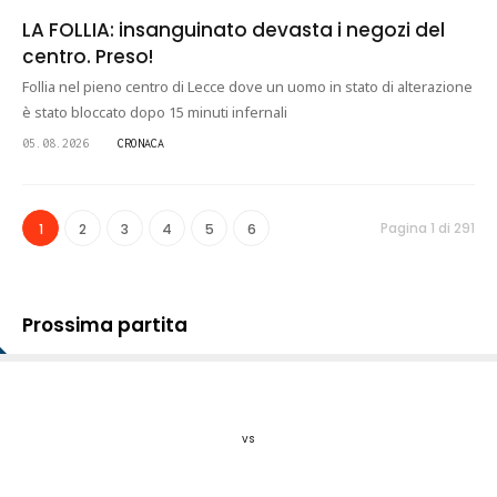
LA FOLLIA: insanguinato devasta i negozi del
centro. Preso!
Follia nel pieno centro di Lecce dove un uomo in stato di alterazione
è stato bloccato dopo 15 minuti infernali
05.08.2026
CRONACA
Pagina 1 di 291
1
2
3
4
5
6
Prossima partita
vs