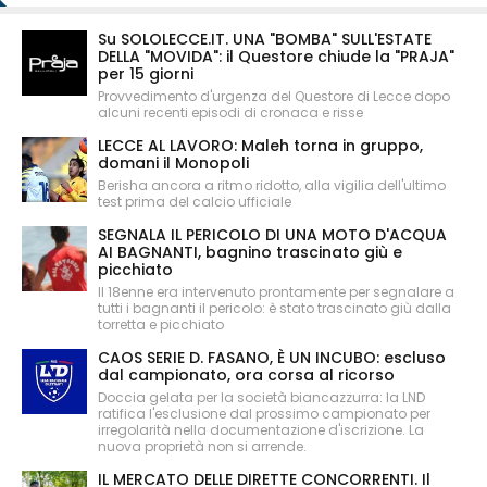
Su SOLOLECCE.IT. UNA "BOMBA" SULL'ESTATE
DELLA "MOVIDA": il Questore chiude la "PRAJA"
per 15 giorni
Provvedimento d'urgenza del Questore di Lecce dopo
alcuni recenti episodi di cronaca e risse
LECCE AL LAVORO: Maleh torna in gruppo,
domani il Monopoli
Berisha ancora a ritmo ridotto, alla vigilia dell'ultimo
test prima del calcio ufficiale
SEGNALA IL PERICOLO DI UNA MOTO D'ACQUA
AI BAGNANTI, bagnino trascinato giù e
picchiato
Il 18enne era intervenuto prontamente per segnalare a
tutti i bagnanti il pericolo: è stato trascinato giù dalla
torretta e picchiato
CAOS SERIE D. FASANO, È UN INCUBO: escluso
dal campionato, ora corsa al ricorso
Doccia gelata per la società biancazzurra: la LND
ratifica l'esclusione dal prossimo campionato per
irregolarità nella documentazione d'iscrizione. La
nuova proprietà non si arrende.
IL MERCATO DELLE DIRETTE CONCORRENTI. Il