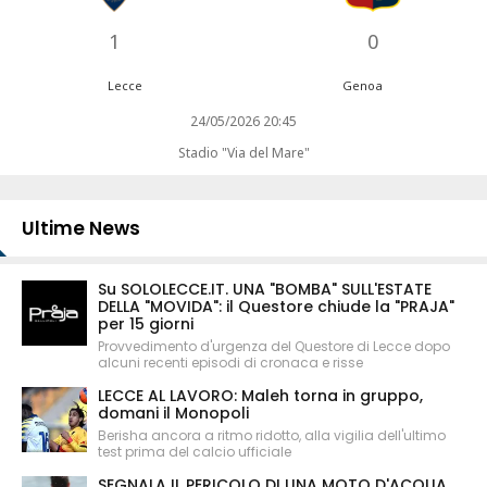
1
0
Lecce
Genoa
24/05/2026 20:45
Stadio "Via del Mare"
Ultime News
Su SOLOLECCE.IT. UNA "BOMBA" SULL'ESTATE
DELLA "MOVIDA": il Questore chiude la "PRAJA"
per 15 giorni
Provvedimento d'urgenza del Questore di Lecce dopo
alcuni recenti episodi di cronaca e risse
LECCE AL LAVORO: Maleh torna in gruppo,
domani il Monopoli
Berisha ancora a ritmo ridotto, alla vigilia dell'ultimo
test prima del calcio ufficiale
SEGNALA IL PERICOLO DI UNA MOTO D'ACQUA