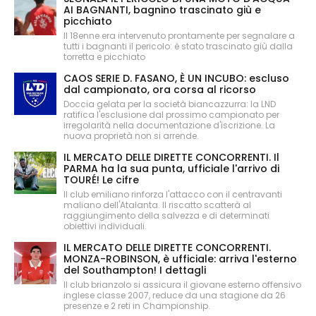
AI BAGNANTI, bagnino trascinato giù e
picchiato
Il 18enne era intervenuto prontamente per segnalare a
tutti i bagnanti il pericolo: è stato trascinato giù dalla
torretta e picchiato
CAOS SERIE D. FASANO, È UN INCUBO: escluso
dal campionato, ora corsa al ricorso
Doccia gelata per la società biancazzurra: la LND
ratifica l'esclusione dal prossimo campionato per
irregolarità nella documentazione d'iscrizione. La
nuova proprietà non si arrende.
IL MERCATO DELLE DIRETTE CONCORRENTI. Il
PARMA ha la sua punta, ufficiale l'arrivo di
TOURÉ! Le cifre
Il club emiliano rinforza l'attacco con il centravanti
maliano dell'Atalanta. Il riscatto scatterà al
raggiungimento della salvezza e di determinati
obiettivi individuali.
IL MERCATO DELLE DIRETTE CONCORRENTI.
MONZA-ROBINSON, è ufficiale: arriva l'esterno
del Southampton! I dettagli
Il club brianzolo si assicura il giovane esterno offensivo
inglese classe 2007, reduce da una stagione da 26
presenze e 2 reti in Championship.