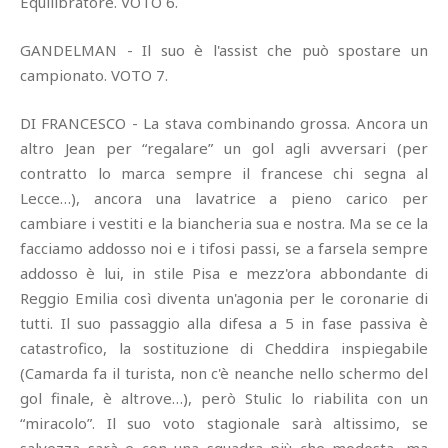
Equilibratore. VOTO 6.
GANDELMAN - Il suo è l'assist che può spostare un
campionato. VOTO 7.
DI FRANCESCO - La stava combinando grossa. Ancora un
altro Jean per “regalare” un gol agli avversari (per
contratto lo marca sempre il francese chi segna al
Lecce…), ancora una lavatrice a pieno carico per
cambiare i vestiti e la biancheria sua e nostra. Ma se ce la
facciamo addosso noi e i tifosi passi, se a farsela sempre
addosso è lui, in stile Pisa e mezz'ora abbondante di
Reggio Emilia così diventa un'agonia per le coronarie di
tutti. Il suo passaggio alla difesa a 5 in fase passiva è
catastrofico, la sostituzione di Cheddira inspiegabile
(Camarda fa il turista, non c'è neanche nello schermo del
gol finale, è altrove…), però Stulic lo riabilita con un
“miracolo”. Il suo voto stagionale sarà altissimo, se