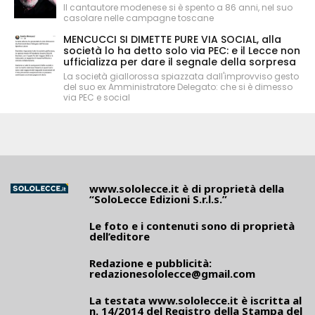
Il cantautore modenese si è spento a 86 anni, nel suo
casolare nelle campagne toscane
MENCUCCI SI DIMETTE PURE VIA SOCIAL, alla
società lo ha detto solo via PEC: e il Lecce non
ufficializza per dare il segnale della sorpresa
La società giallorossa spiazzata dall'improvviso gesto
del suo ex Amministratore Delegato: che si è dimesso
via PEC e social
www.sololecce.it
è di proprietà della
“SoloLecce Edizioni S.r.l.s.”
Le foto e i contenuti sono di proprietà
dell’editore
Redazione e pubblicità:
redazionesololecce@gmail.com
La testata
www.sololecce.it
è iscritta al
n. 14/2014 del Registro della Stampa del