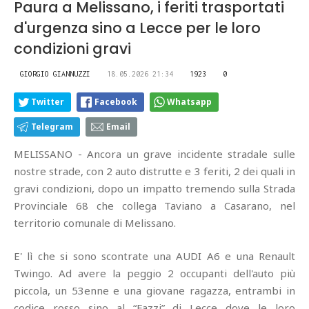
Paura a Melissano, i feriti trasportati
d'urgenza sino a Lecce per le loro
condizioni gravi
GIORGIO GIANNUZZI
18.05.2026 21:34
1923
0
Twitter
Facebook
Whatsapp
Telegram
Email
MELISSANO - Ancora un grave incidente stradale sulle
nostre strade, con 2 auto distrutte e 3 feriti, 2 dei quali in
gravi condizioni, dopo un impatto tremendo sulla Strada
Provinciale 68 che collega Taviano a Casarano, nel
territorio comunale di Melissano.
E' lì che si sono scontrate una AUDI A6 e una Renault
Twingo. Ad avere la peggio 2 occupanti dell'auto più
piccola, un 53enne e una giovane ragazza, entrambi in
codice rosso sino al “Fazzi” di Lecce dove le loro