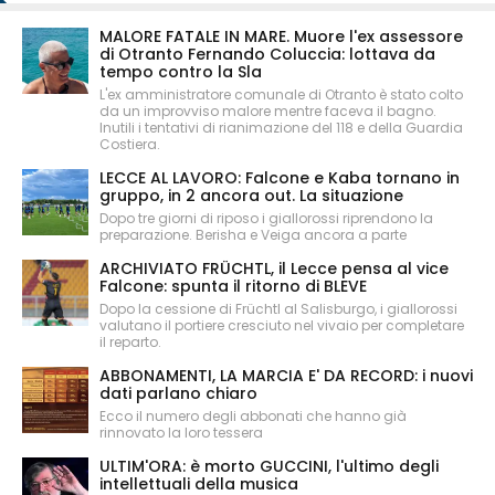
MALORE FATALE IN MARE. Muore l'ex assessore
di Otranto Fernando Coluccia: lottava da
tempo contro la Sla
L'ex amministratore comunale di Otranto è stato colto
da un improvviso malore mentre faceva il bagno.
Inutili i tentativi di rianimazione del 118 e della Guardia
Costiera.
LECCE AL LAVORO: Falcone e Kaba tornano in
gruppo, in 2 ancora out. La situazione
Dopo tre giorni di riposo i giallorossi riprendono la
preparazione. Berisha e Veiga ancora a parte
ARCHIVIATO FRÜCHTL, il Lecce pensa al vice
Falcone: spunta il ritorno di BLEVE
Dopo la cessione di Früchtl al Salisburgo, i giallorossi
valutano il portiere cresciuto nel vivaio per completare
il reparto.
ABBONAMENTI, LA MARCIA E' DA RECORD: i nuovi
dati parlano chiaro
Ecco il numero degli abbonati che hanno già
rinnovato la loro tessera
ULTIM'ORA: è morto GUCCINI, l'ultimo degli
intellettuali della musica