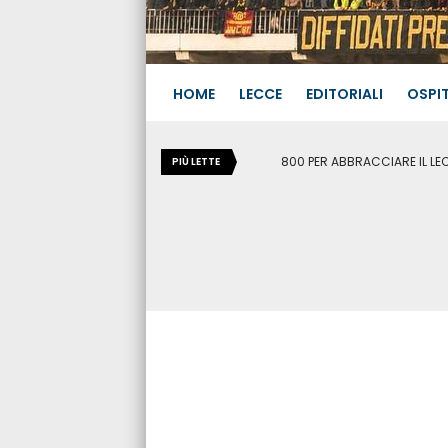
HOME
LECCE
EDITORIALI
OSPIT
800 PER ABBRACCIARE IL LEC
PIÙ LETTE
CRONACA
rino del
ANCORA UNA TRAGEDIA 
fatale per un 76enne a 
07.08.2026
738
0