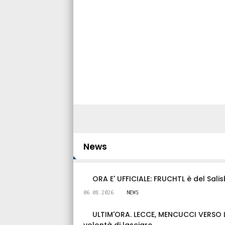
NEWS
ABBONAMENTI, LA "CORSA"
CONTINUA! Vicini ai 4mila abbon
in 4 giorni
07.08.2026
515
0
News
ORA E' UFFICIALE: FRUCHTL è del Salis
06.08.2026
NEWS
ULTIM'ORA. LECCE, MENCUCCI VERSO LE