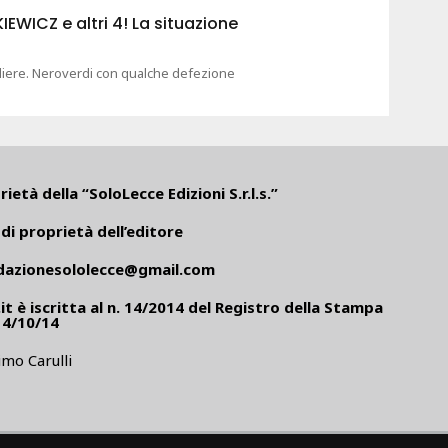
WICZ e altri 4! La situazione
gliere. Neroverdi con qualche defezione
ietà della “SoloLecce Edizioni S.r.l.s.”
di proprietà dell’editore
dazionesololecce@gmail.com
it
è iscritta al n. 14/2014 del Registro della Stampa
14/10/14
mo Carulli