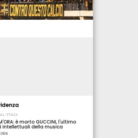
S
RCATO ROVENTE! TRINCHERA non si
UBBELS "punta" un altro centravant
8.2026
6347
0
videnza
ALL'ITALIA
M'ORA: è morto GUCCINI, l'ultimo
i intellettuali della musica
.2026