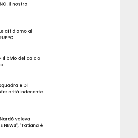
O. Il nostro
Le affidiamo al
GRUPPO
Il bivio del calcio
ma
squadra e Di
feriorità indecente.
": Nardò voleva
KE NEWS", "Tatiana è