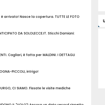
o è arrivato! Nasce la copertura. TUTTE LE FOTO
CIPATO DA SOLOLECCE.IT. Sticchi Damiani:
I. Cagliari, è fatta per MALDINI. I DETTAGLI
OGNA-PICCOLI, intrigo!
RGO, CI SIAMO. Fissate le visite mediche
DONO IL "VOLO"! Ancora un dato record rispetto