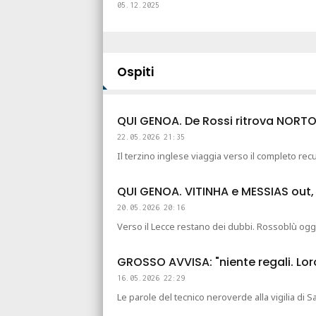
05.12.2025
Ospiti
QUI GENOA. De Rossi ritrova NOR
22.05.2026 21:35
Il terzino inglese viaggia verso il completo recup
QUI GENOA. VITINHA e MESSIAS out, 
20.05.2026 20:16
Verso il Lecce restano dei dubbi. Rossoblù og
GROSSO AVVISA: "niente regali. Loro 
16.05.2026 22:29
Le parole del tecnico neroverde alla vigilia di 