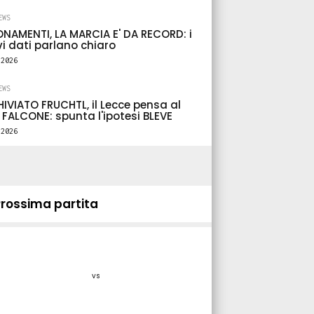
EWS
S
NAMENTI, LA MARCIA E' DA RECORD: i
i dati parlano chiaro
NCUCCI SI DIMETTE PURE VIA
.2026
IAL, alla società lo ha detto
o via PEC: e il Lecce non
EWS
IVIATO FRUCHTL, il Lecce pensa al
icializza per dare il segnale
 FALCONE: spunta l'ipotesi BLEVE
la sorpresa
.2026
8.2026
6260
8
Prossima partita
vs