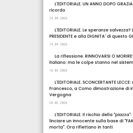
L'EDITORIALE. UN ANNO DOPO GRAZIAN
ricordo
24.04.2026
L'EDITORIALE. Le speranze salvezza? 
PRESIDENTE e alla DIGNITA' di questo 
14.04.2026
La riflessione. RINNOVARSI O MORIRE? 
italiano: ma le colpe stanno nel siste
18.03.2026
L'EDITORIALE. SCONCERTANTE LECCE: 
Francesco, a Como dimostrazione di in
Vergogna
28.02.2026
L'EDITORIALE. Il rischio della "piazza
linciare un innocente sulla base di "FA
morta". Ora riflettano in tanti