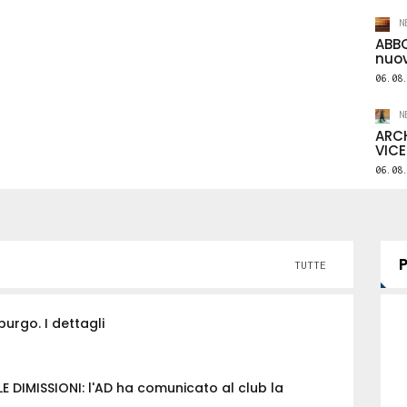
N
NEW
ABBO
nuov
ME
06.08
NEWS
SOC
Il Lecce deposita i NUMERI DI
sol
N
ARCH
ati
MAGLIA: eccoli! E su BANDA ha
uff
VICE
deciso così...
del
06.08
06.08.2026
1464
0
06.0
TUTTE
burgo. I dettagli
 DIMISSIONI: l'AD ha comunicato al club la