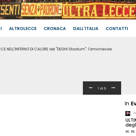
I
ALTROLECCE
CRONACA
DALL'ITALIA
CONTATTI
CE NELL'INFERNO DI CALORE del "DEGHI Stadium": l'amichevole
NEW
IN MARE: arresto cardiaco
ME
Castro, inutili i soccorsi
GE
07.0
2
di 5
In
E
D
ULTI
degl
06.08