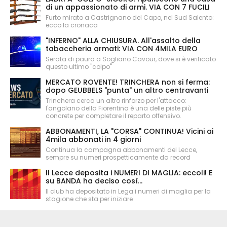
di un appassionato di armi. VIA CON 7 FUCILI
Furto mirato a Castrignano del Capo, nel Sud Salento:
ecco la cronaca
"INFERNO" ALLA CHIUSURA. All'assalto della
tabaccheria armati: VIA CON 4MILA EURO
Serata di paura a Sogliano Cavour, dove si è verificato
questo ultimo "colpo"
MERCATO ROVENTE! TRINCHERA non si ferma:
dopo GEUBBELS "punta" un altro centravanti
Trinchera cerca un altro rinforzo per l'attacco:
l'angolano della Fiorentina è una delle piste più
concrete per completare il reparto offensivo.
ABBONAMENTI, LA "CORSA" CONTINUA! Vicini ai
4mila abbonati in 4 giorni
Continua la campagna abbonamenti del Lecce,
sempre su numeri prospetticamente da record
Il Lecce deposita i NUMERI DI MAGLIA: eccoli! E
su BANDA ha deciso così...
Il club ha depositato in Lega i numeri di maglia per la
stagione che sta per iniziare