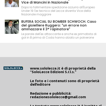
Vice di Mancini in Nazionale
Dopo la fallimentare spedizione azzurra all'Europeo
Under 19 l'ex tecnico del Lecce diventa Vice della
Nazionale maggiore
BUFERA SOCIAL SU BOMBER SCHWOCH. Caso
del gioielliere Ruggero: "un errore non
ammazzare il 3° rapinatore"
Le parole dell'ex attaccante e anche ex primatista di
gol in B prima di Coda hanno alzato un polverone
www.sololecce.it
è di proprietà della
“SoloLecce Edizioni S.r.l.s.”
Le foto e i contenuti sono di proprietà
dell’editore
Redazione e pubblicità:
redazionesololecce@gmail.com
La testata
www.sololecce.it
è iscritta al