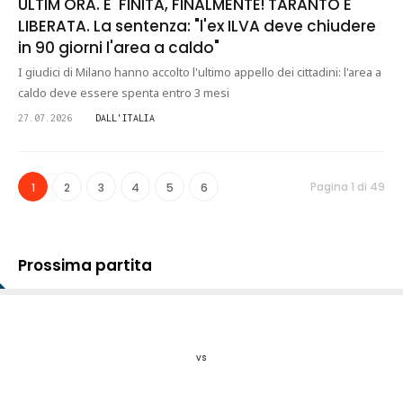
ULTIM'ORA. E' FINITA, FINALMENTE! TARANTO E'
LIBERATA. La sentenza: "l'ex ILVA deve chiudere
in 90 giorni l'area a caldo"
I giudici di Milano hanno accolto l'ultimo appello dei cittadini: l'area a
caldo deve essere spenta entro 3 mesi
27.07.2026
DALL'ITALIA
Pagina 1 di 49
1
2
3
4
5
6
Prossima partita
vs