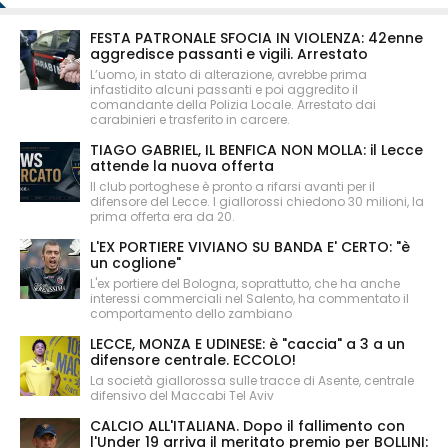
FESTA PATRONALE SFOCIA IN VIOLENZA: 42enne
aggredisce passanti e vigili. Arrestato
L’uomo, in stato di alterazione, avrebbe prima
infastidito alcuni passanti e poi aggredito il
comandante della Polizia Locale. Arrestato dai
carabinieri e trasferito in carcere.
TIAGO GABRIEL, IL BENFICA NON MOLLA: il Lecce
attende la nuova offerta
Il club portoghese è pronto a rifarsi avanti per il
difensore del Lecce. I giallorossi chiedono 30 milioni, la
prima offerta era da 20.
L'EX PORTIERE VIVIANO SU BANDA E' CERTO: "è
un coglione"
L'ex portiere del Bologna, soprattutto, che ha anche
interessi commerciali nel Salento, ha commentato il
comportamento dello zambiano
LECCE, MONZA E UDINESE: è "caccia" a 3 a un
difensore centrale. ECCOLO!
La società giallorossa sulle tracce di Asente, centrale
difensivo del Maccabi Tel Aviv
CALCIO ALL'ITALIANA. Dopo il fallimento con
l'Under 19 arriva il meritato premio per BOLLINI: