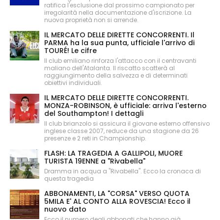
ratifica l'esclusione dal prossimo campionato per
irregolarità nella documentazione d'iscrizione. La
nuova proprietà non si arrende.
IL MERCATO DELLE DIRETTE CONCORRENTI. Il
PARMA ha la sua punta, ufficiale l'arrivo di
TOURÉ! Le cifre
Il club emiliano rinforza l'attacco con il centravanti
maliano dell'Atalanta. Il riscatto scatterà al
raggiungimento della salvezza e di determinati
obiettivi individuali.
IL MERCATO DELLE DIRETTE CONCORRENTI.
MONZA-ROBINSON, è ufficiale: arriva l'esterno
del Southampton! I dettagli
Il club brianzolo si assicura il giovane esterno offensivo
inglese classe 2007, reduce da una stagione da 26
presenze e 2 reti in Championship.
FLASH: LA TRAGEDIA A GALLIPOLI, MUORE
TURISTA 19ENNE a "Rivabella"
Dramma in acqua a "Rivabella". Ecco la cronaca di
questa tragedia
ABBONAMENTI, LA "CORSA" VERSO QUOTA
5MILA E' AL CONTO ALLA ROVESCIA! Ecco il
nuovo dato
Ecco il numero degli abbonati che hanno già