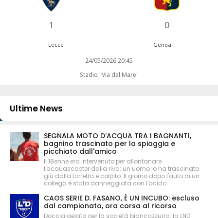
1
0
Lecce
Genoa
24/05/2026 20:45
Stadio "Via del Mare"
Ultime News
SEGNALA MOTO D'ACQUA TRA I BAGNANTI,
bagnino trascinato per la spiaggia e
picchiato dall'amico
Il 18enne era intervenuto per allontanare
l'acquascooter dalla riva: un uomo lo ha trascinato
giù dalla torretta e colpito. Il giorno dopo l'auto di un
collega è stata danneggiata con l'acido.
CAOS SERIE D. FASANO, È UN INCUBO: escluso
dal campionato, ora corsa al ricorso
Doccia gelata per la società biancazzurra: la LND