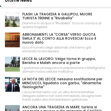
Ultime News
FLASH: LA TRAGEDIA A GALLIPOLI, MUORE
TURISTA 19ENNE a "Rivabella"
Dramma in acqua a "Rivabella". Ecco la cronaca di
questa tragedia
ABBONAMENTI, LA "CORSA" VERSO QUOTA
5MILA E' AL CONTO ALLA ROVESCIA! Ecco il
nuovo dato
Ecco il numero degli abbonati che hanno già
rinnovato la loro tessera
LECCE AL LAVORO: Veiga torna in gruppo,
Berisha e Maleh ancora a parte
I giallorossi proseguono la preparazione a Martignano:
domani nuova seduta mattutina
LA NOTA DEL LECCE: nessuna sostituzione per
MENCUCCI, liquidato con garbo, "dinamiche
fisiologiche"
L'avvicendamento con un altro Amministratore
Delegato esterno non sarà immediato, bisogna fare
fronte subito alla immediatezza gestionale
ANCORA UNA TRAGEDIA IN MARE: turista si