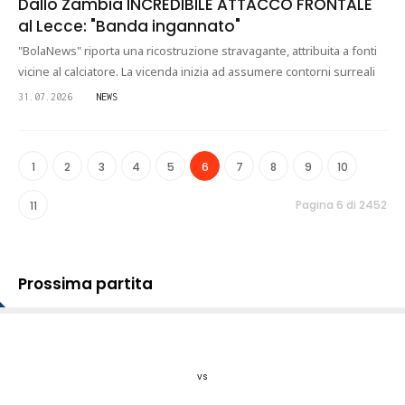
Dallo Zambia INCREDIBILE ATTACCO FRONTALE
al Lecce: "Banda ingannato"
"BolaNews" riporta una ricostruzione stravagante, attribuita a fonti
vicine al calciatore. La vicenda inizia ad assumere contorni surreali
31.07.2026
NEWS
1
2
3
4
5
6
7
8
9
10
Pagina 6 di 2452
11
Prossima partita
vs