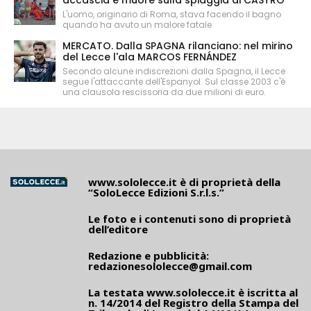
accascia e muore sulla spiaggia di CASTRO
L'uomo, originario di Roma, stava facendo il bagno
quando ha avuto un malore fatale
MERCATO. Dalla SPAGNA rilanciano: nel mirino
del Lecce l'ala MARCOS FERNÁNDEZ
Secondo alcune indiscrezioni dalla Spagna, il Lecce
segue l'attaccante dell'Espanyol. Sul classe 2003 c'è
una clausola rescissoria da due milioni di euro.
www.sololecce.it
è di proprietà della
“SoloLecce Edizioni S.r.l.s.”
Le foto e i contenuti sono di proprietà
dell’editore
Redazione e pubblicità:
redazionesololecce@gmail.com
La testata
www.sololecce.it
è iscritta al
n. 14/2014 del Registro della Stampa del