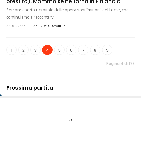
prestito), Mommo se ne torna in Finlandia
Sempre aperto il capitolo delle operazioni "minori" del Lecce, che
continuiamo a raccontarvi
27.01.2026
SETTORE GIOVANILE
1
2
3
4
5
6
7
8
9
Pagina 4 di 173
Prossima partita
vs