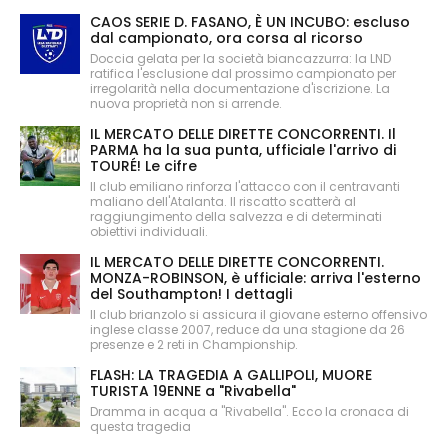
CAOS SERIE D. FASANO, È UN INCUBO: escluso
dal campionato, ora corsa al ricorso
Doccia gelata per la società biancazzurra: la LND
ratifica l'esclusione dal prossimo campionato per
irregolarità nella documentazione d'iscrizione. La
nuova proprietà non si arrende.
IL MERCATO DELLE DIRETTE CONCORRENTI. Il
PARMA ha la sua punta, ufficiale l'arrivo di
TOURÉ! Le cifre
Il club emiliano rinforza l'attacco con il centravanti
maliano dell'Atalanta. Il riscatto scatterà al
raggiungimento della salvezza e di determinati
obiettivi individuali.
IL MERCATO DELLE DIRETTE CONCORRENTI.
MONZA-ROBINSON, è ufficiale: arriva l'esterno
del Southampton! I dettagli
Il club brianzolo si assicura il giovane esterno offensivo
inglese classe 2007, reduce da una stagione da 26
presenze e 2 reti in Championship.
FLASH: LA TRAGEDIA A GALLIPOLI, MUORE
TURISTA 19ENNE a "Rivabella"
Dramma in acqua a "Rivabella". Ecco la cronaca di
questa tragedia