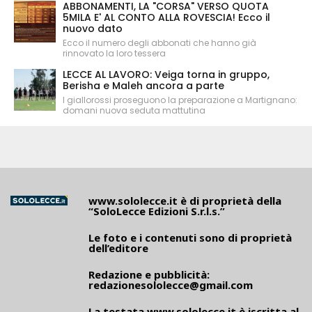
ABBONAMENTI, LA "CORSA" VERSO QUOTA
5MILA E' AL CONTO ALLA ROVESCIA! Ecco il
nuovo dato
Ecco il numero degli abbonati che hanno già
rinnovato la loro tessera
LECCE AL LAVORO: Veiga torna in gruppo,
Berisha e Maleh ancora a parte
I giallorossi proseguono la preparazione a Martignano:
domani nuova seduta mattutina
www.sololecce.it
è di proprietà della
“SoloLecce Edizioni S.r.l.s.”
Le foto e i contenuti sono di proprietà
dell’editore
Redazione e pubblicità:
redazionesololecce@gmail.com
La testata
www.sololecce.it
è iscritta al