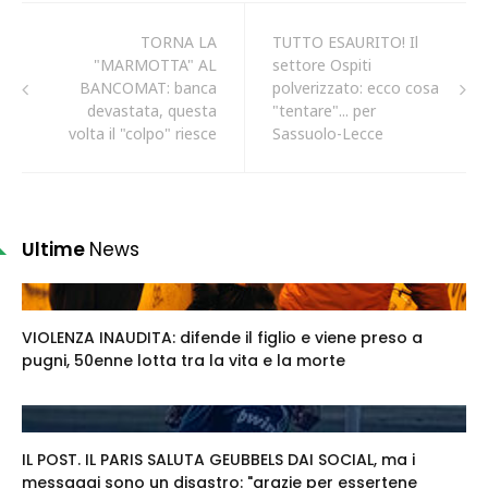
TORNA LA
TUTTO ESAURITO! Il
"MARMOTTA" AL
settore Ospiti
BANCOMAT: banca
polverizzato: ecco cosa
devastata, questa
"tentare"... per
volta il "colpo" riesce
Sassuolo-Lecce
Ultime
News
VIOLENZA INAUDITA: difende il figlio e viene preso a
pugni, 50enne lotta tra la vita e la morte
IL POST. IL PARIS SALUTA GEUBBELS DAI SOCIAL, ma i
messaggi sono un disastro: "grazie per essertene