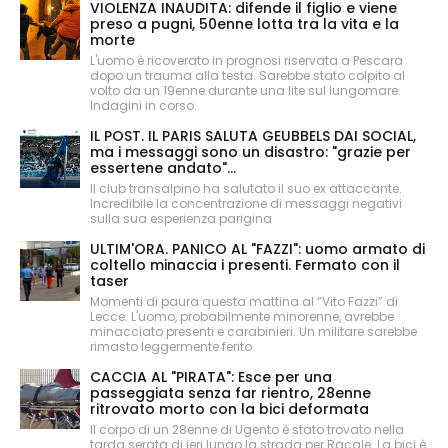
VIOLENZA INAUDITA: difende il figlio e viene
preso a pugni, 50enne lotta tra la vita e la
morte
L'uomo è ricoverato in prognosi riservata a Pescara
dopo un trauma alla testa. Sarebbe stato colpito al
volto da un 19enne durante una lite sul lungomare.
Indagini in corso.
IL POST. IL PARIS SALUTA GEUBBELS DAI SOCIAL,
ma i messaggi sono un disastro: "grazie per
essertene andato"...
Il club transalpino ha salutato il suo ex attaccante.
Incredibile la concentrazione di messaggi negativi
sulla sua esperienza parigina
ULTIM'ORA. PANICO AL "FAZZI": uomo armato di
coltello minaccia i presenti. Fermato con il
taser
Momenti di paura questa mattina al “Vito Fazzi” di
Lecce. L'uomo, probabilmente minorenne, avrebbe
minacciato presenti e carabinieri. Un militare sarebbe
rimasto leggermente ferito.
CACCIA AL "PIRATA": Esce per una
passeggiata senza far rientro, 28enne
ritrovato morto con la bici deformata
Il corpo di un 28enne di Ugento è stato trovato nella
tarda serata di ieri lungo la strada per Racale. La bici è