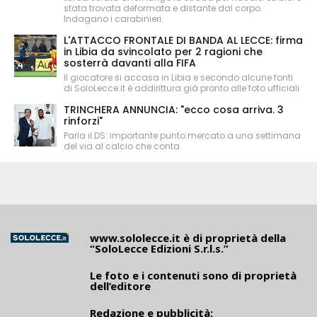
stata trovata deformata e distante dal corpo.
Indagano i carabinieri.
L'ATTACCO FRONTALE DI BANDA AL LECCE: firma
in Libia da svincolato per 2 ragioni che
sosterrà davanti alla FIFA
Il giocatore si accasa in Libia e secondo alcune fonti
di SoloLecce.it è addirittura già pronto alle foto ufficiali
TRINCHERA ANNUNCIA: "ecco cosa arriva. 3
rinforzi"
Parla il DS: importante punto mercato a una settimana
del via al calcio che conta
www.sololecce.it
è di proprietà della
“SoloLecce Edizioni S.r.l.s.”
Le foto e i contenuti sono di proprietà
dell’editore
Redazione e pubblicità: