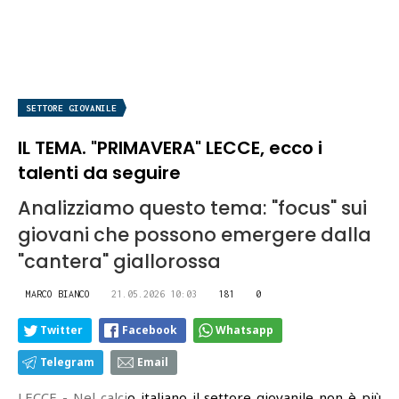
SETTORE GIOVANILE
IL TEMA. "PRIMAVERA" LECCE, ecco i
talenti da seguire
Analizziamo questo tema: "focus" sui
giovani che possono emergere dalla
"cantera" giallorossa
MARCO BIANCO
21.05.2026 10:03
181
0
Twitter
Facebook
Whatsapp
Telegram
Email
LECCE - Nel calci
o italiano il settore giovanile non è più