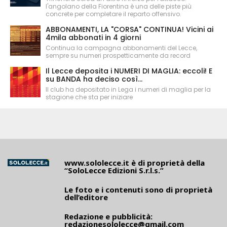
l'angolano della Fiorentina è una delle piste più
concrete per completare il reparto offensivo.
ABBONAMENTI, LA "CORSA" CONTINUA! Vicini ai
4mila abbonati in 4 giorni
Continua la campagna abbonamenti del Lecce,
sempre su numeri prospetticamente da record
Il Lecce deposita i NUMERI DI MAGLIA: eccoli! E
su BANDA ha deciso così...
Il club ha depositato in Lega i numeri di maglia per la
stagione che sta per iniziare
www.sololecce.it
è di proprietà della
“SoloLecce Edizioni S.r.l.s.”
Le foto e i contenuti sono di proprietà
dell’editore
Redazione e pubblicità:
redazionesololecce@gmail.com