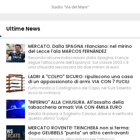
Stadio "Via del Mare"
Ultime News
MERCATO. Dalla SPAGNA rilanciano: nel mirino
del Lecce l'ala MARCOS FERNÁNDEZ
Secondo alcune indiscrezioni dalla Spagna, il Lecce
segue l'attaccante dell'Espanyol. Sul classe 2003 c'è
una clausola rescissoria da due milioni di euro.
LADRI A "COLPO" SICURO: ripuliscono una casa
di un appassionato di armi. VIA CON 7 FUCILI
Furto mirato a Castrignano del Capo, nel Sud Salento:
ecco la cronaca
"INFERNO" ALLA CHIUSURA. All'assalto della
tabaccheria armati: VIA CON 4MILA EURO
Serata di paura a Sogliano Cavour, dove si è verificato
questo ultimo "colpo"
MERCATO ROVENTE! TRINCHERA non si ferma:
dopo GEUBBELS "punta" un altro centravanti
Trinchera cerca un altro rinforzo per l'attacco: