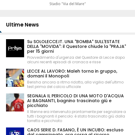
Stadio "Via del Mare"
Ultime News
Su SOLOLECCE.IT. UNA "BOMBA" SULL'ESTATE
DELLA "MOVIDA": il Questore chiude la "PRAJA"
per 15 giorni
Provvedimento d'urgenza del Questore di Lecce dopo
alcuni recenti episodi di cronaca e risse
LECCE AL LAVORO: Maleh torna in gruppo,
domani il Monopoli
Berisha ancora a ritmo ridotto, alla vigilia dell'ultimo
test prima del calcio ufficiale
SEGNALA IL PERICOLO DI UNA MOTO D'ACQUA
AI BAGNANTI, bagnino trascinato giù e
picchiato
Il 18enne era intervenuto prontamente per segnalare a
tutti i bagnanti il pericolo: è stato trascinato giù dalla
torretta e picchiato
CAOS SERIE D. FASANO, È UN INCUBO: escluso
dal campionato, ora corsa al ricorso