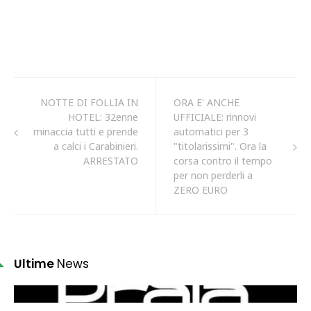
NOTTE DI FOLLIA IN
ORA E' ANCHE
HOTEL: 32enne
UFFICIALE: rinnovi
minaccia tutti e prende
automatici per 3
a calci i Carabinieri.
"titolarissimi". Ora la
ARRESTATO
corsa contro il tempo
per non perderli a
ZERO EURO
Ultime
News