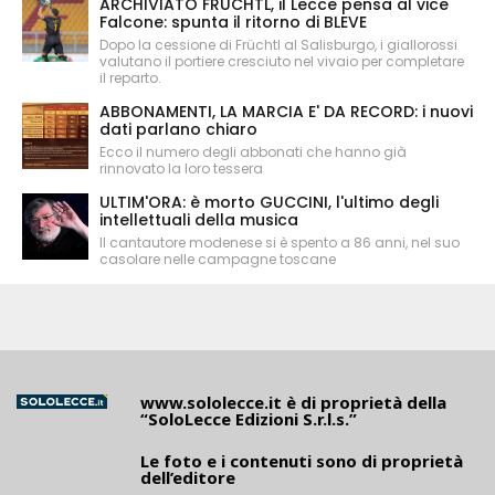
ARCHIVIATO FRÜCHTL, il Lecce pensa al vice
Falcone: spunta il ritorno di BLEVE
Dopo la cessione di Früchtl al Salisburgo, i giallorossi
valutano il portiere cresciuto nel vivaio per completare
il reparto.
ABBONAMENTI, LA MARCIA E' DA RECORD: i nuovi
dati parlano chiaro
Ecco il numero degli abbonati che hanno già
rinnovato la loro tessera
ULTIM'ORA: è morto GUCCINI, l'ultimo degli
intellettuali della musica
Il cantautore modenese si è spento a 86 anni, nel suo
casolare nelle campagne toscane
www.sololecce.it
è di proprietà della
“SoloLecce Edizioni S.r.l.s.”
Le foto e i contenuti sono di proprietà
dell’editore