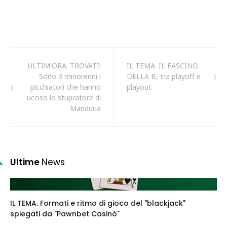
ULTIM'ORA. TROVATI!
IL TEMA. IL FASCINO
Sono 3 minorenni i
DELLA B, tra playoff e
picchiatori che hanno
playout
ucciso lo stupratore di
Manduria
Ultime
News
IL TEMA. Formati e ritmo di gioco del "blackjack"
spiegati da "Pawnbet Casinò"