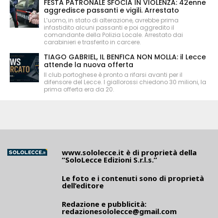
FESTA PATRONALE SFOCIA IN VIOLENZA: 42enne
aggredisce passanti e vigili. Arrestato
L’uomo, in stato di alterazione, avrebbe prima
infastidito alcuni passanti e poi aggredito il
comandante della Polizia Locale. Arrestato dai
carabinieri e trasferito in carcere.
TIAGO GABRIEL, IL BENFICA NON MOLLA: il Lecce
attende la nuova offerta
Il club portoghese è pronto a rifarsi avanti per il
difensore del Lecce. I giallorossi chiedono 30 milioni, la
prima offerta era da 20.
www.sololecce.it
è di proprietà della
“SoloLecce Edizioni S.r.l.s.”
Le foto e i contenuti sono di proprietà
dell’editore
Redazione e pubblicità:
redazionesololecce@gmail.com