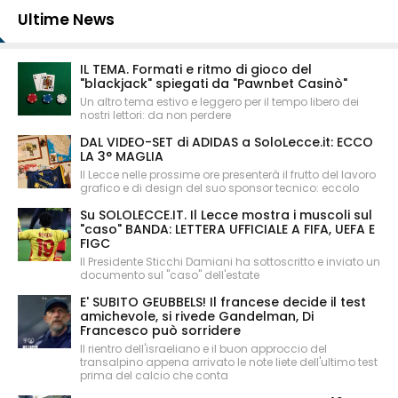
Ultime News
IL TEMA. Formati e ritmo di gioco del
"blackjack" spiegati da "Pawnbet Casinò"
Un altro tema estivo e leggero per il tempo libero dei
nostri lettori: da non perdere
DAL VIDEO-SET di ADIDAS a SoloLecce.it: ECCO
LA 3° MAGLIA
Il Lecce nelle prossime ore presenterà il frutto del lavoro
grafico e di design del suo sponsor tecnico: eccolo
Su SOLOLECCE.IT. Il Lecce mostra i muscoli sul
"caso" BANDA: LETTERA UFFICIALE A FIFA, UEFA E
FIGC
Il Presidente Sticchi Damiani ha sottoscritto e inviato un
documento sul "caso" dell'estate
E' SUBITO GEUBBELS! Il francese decide il test
amichevole, si rivede Gandelman, Di
Francesco può sorridere
Il rientro dell'israeliano e il buon approccio del
transalpino appena arrivato le note liete dell'ultimo test
prima del calcio che conta