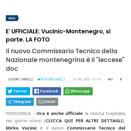
NEWS
E' UFFICIALE: Vucinic-Montenegro, si
parte. LA FOTO
Il nuovo Commissario Tecnico della
Nazionale montenegrina è il "leccese"
doc
COSIMO CARULLI
@COSIMOCARULLI
19.09.2025 15:59
461
0
Twitter
Facebook
Whatsapp
Telegram
Email
PODGORICA -
Ora è anche ufficiale
la notizia trapelata
nei giorni scorsi (
CLICCA QUI PER ALTRI DETTAGLI
):
Mirko Vucinic
è il nuovo
Commissario Tecnico del