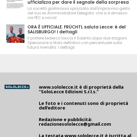
ufficializza per dare il segnale della sorpresa
La società giallorossa spiazzata dall'improvviso gesto
del suo ex Amministratore Delegato: che si è dimesso
via PEC e social
ORA È UFFICIALE. FRÜCHTL saluta Lecce: è del
SALISBURGO! I dettagli
Il portiere tedesco lascia il Salento dopo due stagioni.
Operazione a titolo definitivo con percentuale sulla
futura rivendita. I dettagli.
www.sololecce.it
è di proprietà della
“SoloLecce Edizioni S.r.l.s.”
Le foto e i contenuti sono di proprietà
dell’editore
Redazione e pubblicità:
redazionesololecce@gmail.com
La testata
www.sololecce.it
è iscritta al