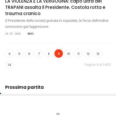
LA VIOLENZA E LA VERGOGNA: capo ultrà del
TRAPANI assalta il Presidente. Costola rotta e
trauma cranico
Il Presidente della società granata in ospedale, le forze dell'ordine
conoscono già l'aggressore
26.07.2026
NEWS
4
5
6
7
8
9
10
11
12
13
Pagina 9 di 2452
14
Prossima partita
vs