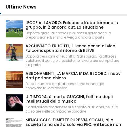
Ultime News
LECCE AL LAVORO: Falcone e Kaba tornano in
gruppo, in 2 ancora out. La situazione
Dopo tre giorni di riposo i giallorossi riprendono la
preparazione. Berisha e Veiga ancora a parte
ARCHIVIATO FRÜCHTL, il Lecce pensa al vice
Falcone: spunta il ritorno di BLEVE
Dopo la cessione di Früchtl al Salisburgo, i giallorossi
valutano il portiere cresciuto nel vivaio per completare
il reparto.
ABBONAMENTI, LA MARCIA E' DA RECORD: i nuovi
dati parlano chiaro
Ecco il numero degli abbonati che hanno già
rinnovato la loro tessera
ULTIM'ORA: è morto GUCCINI, l'ultimo degli
intellettuali della musica
Il cantautore modenese si è spento a 86 anni, nel suo
casolare nelle campagne toscane
MENCUCCI SI DIMETTE PURE VIA SOCIAL, alla
società lo ha detto solo via PEC: e il Lecce non