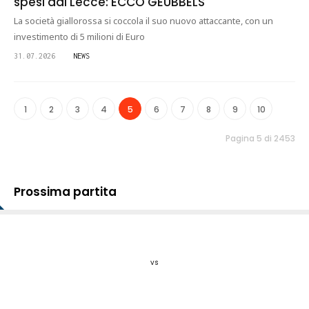
spesi dal Lecce: ECCO GEUBBELS
La società giallorossa si coccola il suo nuovo attaccante, con un
investimento di 5 milioni di Euro
31.07.2026
NEWS
1
2
3
4
5
6
7
8
9
10
Pagina 5 di 2453
Prossima partita
vs