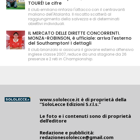
TOURÉ! Le cifre
Il club emiliano rinforza l'attacco con il centravanti
maliano dell'Atalanta. Il riscatto scatterà al
raggiungimento della salvezza e di determinati
obiettivi individuali.
IL MERCATO DELLE DIRETTE CONCORRENTI.
MONZA-ROBINSON, è ufficiale: arriva l'esterno
del Southampton! I dettagli
Il club brianzolo si assicura il giovane esterno offensivo
inglese classe 2007, reduce da una stagione da 26
presenze e 2 reti in Championship.
www.sololecce.it
è di proprietà della
“SoloLecce Edizioni S.r.l.s.”
Le foto e i contenuti sono di proprietà
dell’editore
Redazione e pubblicità:
redazionesololecce@gmail.com