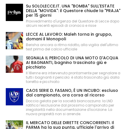
Su SOLOLECCE.IT. UNA "BOMBA" SULL'ESTATE
DELLA "MOVIDA": il Questore chiude la "PRAJA"
per 15 giorni
Provvedimento d'urgenza del Questore di Lecce dopo
alcuni recenti episodi di cronaca e risse
LECCE AL LAVORO: Maleh torna in gruppo,
domani il Monopoli
Berisha ancora a ritmo ridotto, alla vigilia dell'ultimo
test prima del calcio ufficiale
SEGNALA IL PERICOLO DI UNA MOTO D'ACQUA
AI BAGNANTI, bagnino trascinato giù e
picchiato
Il 18enne era intervenuto prontamente per segnalare a
tutti i bagnanti il pericolo: è stato trascinato giù dalla
torretta e picchiato
CAOS SERIE D. FASANO, È UN INCUBO: escluso
dal campionato, ora corsa al ricorso
Doccia gelata per la società biancazzurra: la LND
ratifica l'esclusione dal prossimo campionato per
irregolarità nella documentazione d'iscrizione. La
nuova proprietà non si arrende.
IL MERCATO DELLE DIRETTE CONCORRENTI. Il
PARMA ha la sua punta, ufficiale l'arrivo di