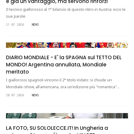
è già un vantaggio, ma servono rinforzi"
Il tecnico giallorosso al 1° bilancio di questo ritiro in Austria: ecco le
sue parole
21.07.2026
NEWS
DIARIO MONDIALE - E' la SPAGNA sul TETTO DEL
MONDO! Argentina annullata, Mondiale
meritato
I giallorossi spagnoli vincono il 2° titolo iridato: si chiude un
Mondiale-show, all'americana, ora un'edizione più "romantica"...
20.07.2026
NEWS
LA FOTO, SU SOLOLECCE.IT! In Ungheria a