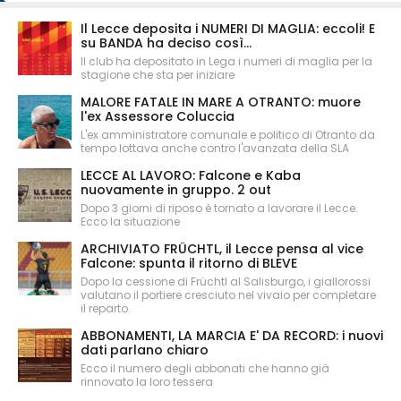
Il Lecce deposita i NUMERI DI MAGLIA: eccoli! E
su BANDA ha deciso così...
Il club ha depositato in Lega i numeri di maglia per la
stagione che sta per iniziare
MALORE FATALE IN MARE A OTRANTO: muore
l'ex Assessore Coluccia
L'ex amministratore comunale e politico di Otranto da
tempo lottava anche contro l'avanzata della SLA
LECCE AL LAVORO: Falcone e Kaba
nuovamente in gruppo. 2 out
Dopo 3 giorni di riposo è tornato a lavorare il Lecce.
Ecco la situazione
ARCHIVIATO FRÜCHTL, il Lecce pensa al vice
Falcone: spunta il ritorno di BLEVE
Dopo la cessione di Früchtl al Salisburgo, i giallorossi
valutano il portiere cresciuto nel vivaio per completare
il reparto.
ABBONAMENTI, LA MARCIA E' DA RECORD: i nuovi
dati parlano chiaro
Ecco il numero degli abbonati che hanno già
rinnovato la loro tessera