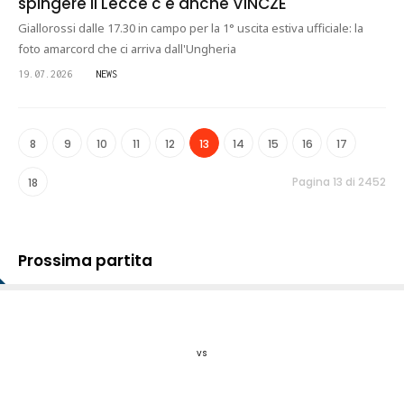
spingere il Lecce c'è anche VINCZE
Giallorossi dalle 17.30 in campo per la 1° uscita estiva ufficiale: la
foto amarcord che ci arriva dall'Ungheria
19.07.2026
NEWS
8
9
10
11
12
13
14
15
16
17
Pagina 13 di 2452
18
Prossima partita
vs