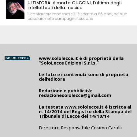
ULTIM'ORA: è morto GUCCINI, l'ultimo degli
intellettuali della musica
Il cantautore modenese si è spento a 86 anni, nel suo
casolare nelle campagne toscane
www.sololecce.it
è di proprietà della
“SoloLecce Edizioni S.r.l.s.”
Le foto e i contenuti sono di proprietà
dell’editore
Redazione e pubblicità:
redazionesololecce@gmail.com
La testata
www.sololecce.it
è iscritta al
n. 14/2014 del Registro della Stampa del
Tribunale di Lecce del 14/10/14
Direttore Responsabile Cosimo Carulli