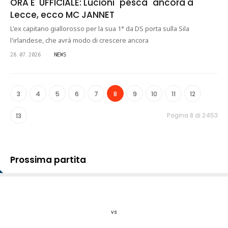
ORA E' UFFICIALE: Lucioni "pesca" ancora a
Lecce, ecco MC JANNET
L'ex capitano giallorosso per la sua 1° da DS porta sulla Sila
l'irlandese, che avrà modo di crescere ancora
28.07.2026
NEWS
3
4
5
6
7
8
9
10
11
12
Pagina 8 di 2453
13
Prossima partita
vs