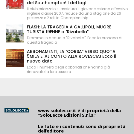
del Southampton! I dettagli
Il club brianzolo si assicura il giovane esterno offensivo
inglese classe 2007, reduce da una stagione da 26
presenze e 2 reti in Championship.
FLASH: LA TRAGEDIA A GALLIPOLI, MUORE
TURISTA 19ENNE a "Rivabella"
Dramma in acqua a "Rivabella". Ecco la cronaca di
questa tragedia
ABBONAMENTI, LA "CORSA" VERSO QUOTA
5MILA E' AL CONTO ALLA ROVESCIA! Ecco il
nuovo dato
Ecco il numero degli abbonati che hanno già
rinnovato la loro tessera
www.sololecce.it
è di proprietà della
“SoloLecce Edizioni S.r.l.s.”
Le foto e i contenuti sono di proprietà
dell’editore