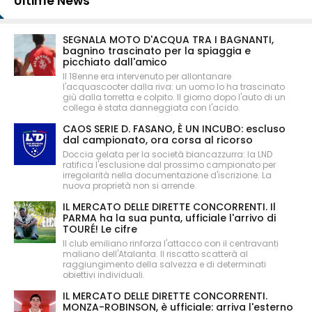
Ultime News
SEGNALA MOTO D'ACQUA TRA I BAGNANTI,
bagnino trascinato per la spiaggia e
picchiato dall'amico
Il 18enne era intervenuto per allontanare
l'acquascooter dalla riva: un uomo lo ha trascinato
giù dalla torretta e colpito. Il giorno dopo l'auto di un
collega è stata danneggiata con l'acido.
CAOS SERIE D. FASANO, È UN INCUBO: escluso
dal campionato, ora corsa al ricorso
Doccia gelata per la società biancazzurra: la LND
ratifica l'esclusione dal prossimo campionato per
irregolarità nella documentazione d'iscrizione. La
nuova proprietà non si arrende.
IL MERCATO DELLE DIRETTE CONCORRENTI. Il
PARMA ha la sua punta, ufficiale l'arrivo di
TOURÉ! Le cifre
Il club emiliano rinforza l'attacco con il centravanti
maliano dell'Atalanta. Il riscatto scatterà al
raggiungimento della salvezza e di determinati
obiettivi individuali.
IL MERCATO DELLE DIRETTE CONCORRENTI.
MONZA-ROBINSON, è ufficiale: arriva l'esterno