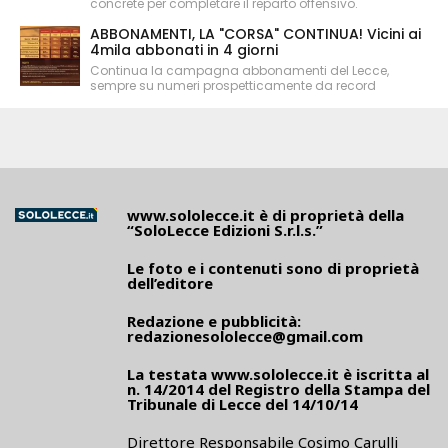
concrete per completare il reparto offensivo.
ABBONAMENTI, LA "CORSA" CONTINUA! Vicini ai
4mila abbonati in 4 giorni
Continua la campagna abbonamenti del Lecce,
sempre su numeri prospetticamente da record
www.sololecce.it
è di proprietà della
“SoloLecce Edizioni S.r.l.s.”
Le foto e i contenuti sono di proprietà
dell’editore
Redazione e pubblicità:
redazionesololecce@gmail.com
La testata
www.sololecce.it
è iscritta al
n. 14/2014 del Registro della Stampa del
Tribunale di Lecce del 14/10/14
Direttore Responsabile Cosimo Carulli