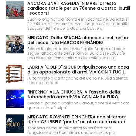
ANCORA UNA TRAGEDIA IN MARE: arresto
cardiaco fatale per un 76enne a Castro, inutili
i soccorsi
L'uomo, originario di Roma e in vacanza nel Salento, si
è sentito male mentre faceva il bagno a Castro. Inutili i
soccorsi del 118 e della Guardia Costiera.
MERCATO. Dalla SPAGNA rilanciano: nel mirino
del Lecce l'ala MARCOS FERNÁNDEZ
Secondo alcune indiscrezioni dalla Spagna, il Lecce
segue l'attaccante dell'Espanyol. Sul classe 2003 c'è
una clausola rescissoria da due milioni di euro.
LADRI A "COLPO" SICURO: ripuliscono una casa
di un appassionato di armi. VIA CON 7 FUCILI
Furto mirato a Castrignano del Capo, nel Sud Salento:
ecco la cronaca
"INFERNO" ALLA CHIUSURA. All'assalto della
tabaccheria armati: VIA CON 4MILA EURO
Serata di paura a Sogliano Cavour, dove si è verificato
questo ultimo "colpo"
MERCATO ROVENTE! TRINCHERA non si ferma:
dopo GEUBBELS "punta" un altro centravanti
Trinchera cerca un altro rinforzo per l'attacco:
l'angolano della Fiorentina è una delle piste più