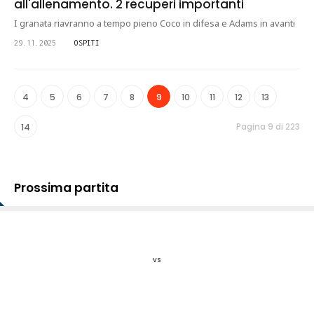
all'allenamento. 2 recuperi importanti
I granata riavranno a tempo pieno Coco in difesa e Adams in avanti
29.11.2025
OSPITI
4
5
6
7
8
9
10
11
12
13
Pagina 9 di 223
14
Prossima partita
vs