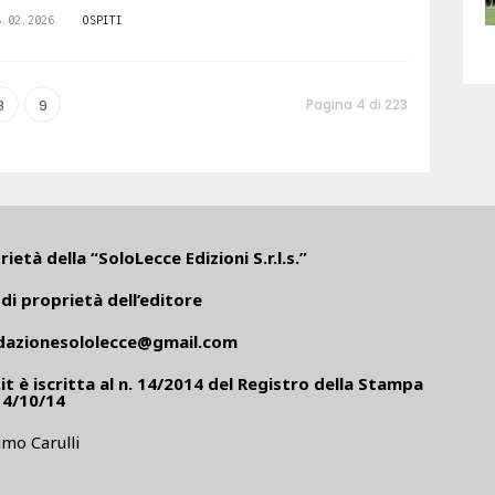
8.02.2026
OSPITI
Pagina 4 di 223
8
9
ietà della “SoloLecce Edizioni S.r.l.s.”
di proprietà dell’editore
dazionesololecce@gmail.com
it
è iscritta al n. 14/2014 del Registro della Stampa
14/10/14
mo Carulli