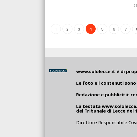
2
1
2
3
4
5
6
7
www.sololecce.it
è di propr
Le foto e i contenuti sono 
Redazione e pubblicità:
re
La testata
www.sololecce.
del Tribunale di Lecce del 
Direttore Responsabile Cosi