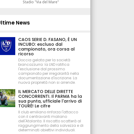
Stadio "Via del Mare"
Ultime News
CAOS SERIE D. FASANO, È UN
INCUBO: escluso dal
campionato, ora corsa al
ricorso
Doccia gelata per la società
biancazzurra: la LND ratifica
l'esclusione dal prossimo
campionato per irregolarità nella
documentazione d'iscrizione. La
nuova proprietà non si arrende.
IL MERCATO DELLE DIRETTE
CONCORRENTI. Il PARMA ha la
sua punta, ufficiale l'arrivo di
TOURÉ! Le cifre
Il club emiliano rinforza l'attacco
con il centravanti maliano
dell'Atalanta. Il riscatto scatterà al
raggiungimento della salvezza e di
determinati obiettivi individuali.