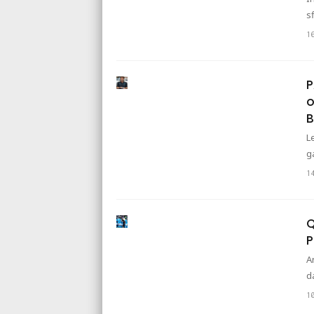
s
1
P
o
L
g
1
Q
P
A
d
1