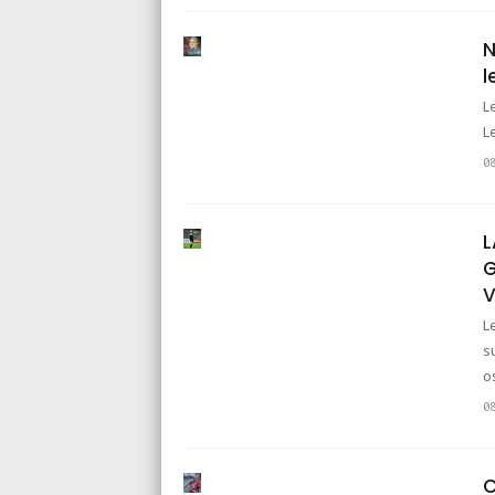
N
l
L
L
0
L
G
V
L
s
o
0
C