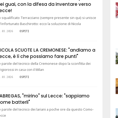
ei guai, con la difesa da inventare verso
ecce!
o squalificato Terracciano (sempre presente sin qui) si unisce
ll'infortunato Baschirotto: ecco la soluzione di Nicola
3.03.2026
OSPITI
ICOLA SCUOTE LA CREMONESE: "andiamo a
ecce, è lì che possiamo fare punti"
e parole del tecnico della Cremonese dopo la sconfitta dei
rigiorossi in casa con il Milan
2.03.2026
OSPITI
ABREGAS, "mirino" sul Lecce: "sappiamo
ome batterli"
e parole del tecnico dei lariani a poche ore da questo Como-
ecce