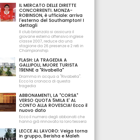
IL MERCATO DELLE DIRETTE
CONCORRENTI. MONZA-
ROBINSON, è ufficiale: arriva
l'esterno del Southampton! I
dettagli
Il club brianzolo si assicura il
giovane esterno offensivo inglese
classe 2007, reduce da una
stagione da 26 presenze e 2 reti in
Championship.
FLASH: LA TRAGEDIA A
GALLIPOLI, MUORE TURISTA
19ENNE a "Rivabella"
Dramma in acqua a "Rivabella".
Ecco la cronaca di questa
tragedia
ABBONAMENTI, LA "CORSA"
VERSO QUOTA 5MILA E' AL
CONTO ALLA ROVESCIA! Ecco il
nuovo dato
Ecco il numero degli abbonati che
hanno già rinnovato la loro tessera
LECCE AL LAVORO: Veiga torna
in gruppo, Berisha e Maleh