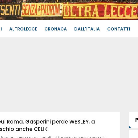
I
ALTROLECCE
CRONACA
DALL'ITALIA
CONTATTI
ui Roma. Gasperini perde WESLEY, a
ischio anche CELIK
nfermeria piena e rosa ridotta: il tecnico romanista verso la