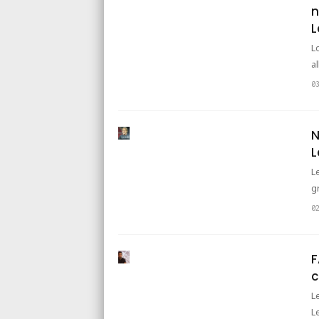
n
L
L
a
0
N
L
L
g
0
F
c
L
L