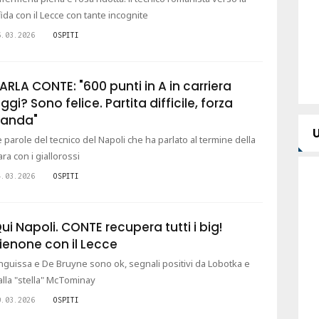
fida con il Lecce con tante incognite
6.03.2026
OSPITI
ARLA CONTE: "600 punti in A in carriera
ggi? Sono felice. Partita difficile, forza
Banda"
e parole del tecnico del Napoli che ha parlato al termine della
ara con i giallorossi
4.03.2026
OSPITI
ui Napoli. CONTE recupera tutti i big!
ienone con il Lecce
nguissa e De Bruyne sono ok, segnali positivi da Lobotka e
alla "stella" McTominay
0.03.2026
OSPITI