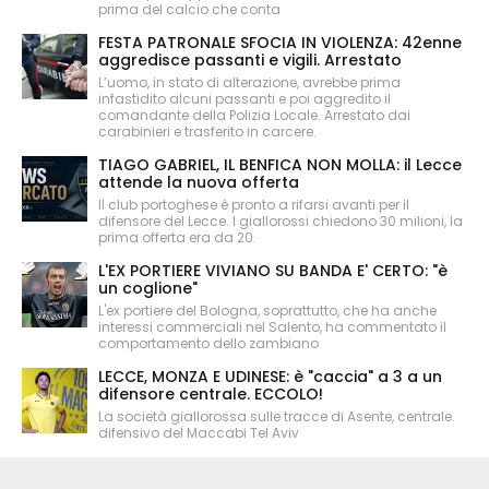
prima del calcio che conta
FESTA PATRONALE SFOCIA IN VIOLENZA: 42enne
aggredisce passanti e vigili. Arrestato
L’uomo, in stato di alterazione, avrebbe prima
infastidito alcuni passanti e poi aggredito il
comandante della Polizia Locale. Arrestato dai
carabinieri e trasferito in carcere.
TIAGO GABRIEL, IL BENFICA NON MOLLA: il Lecce
attende la nuova offerta
Il club portoghese è pronto a rifarsi avanti per il
difensore del Lecce. I giallorossi chiedono 30 milioni, la
prima offerta era da 20.
L'EX PORTIERE VIVIANO SU BANDA E' CERTO: "è
un coglione"
L'ex portiere del Bologna, soprattutto, che ha anche
interessi commerciali nel Salento, ha commentato il
comportamento dello zambiano
LECCE, MONZA E UDINESE: è "caccia" a 3 a un
difensore centrale. ECCOLO!
La società giallorossa sulle tracce di Asente, centrale
difensivo del Maccabi Tel Aviv