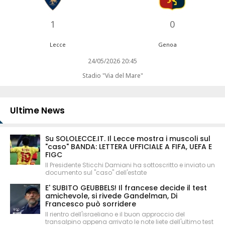
1
0
Lecce
Genoa
24/05/2026 20:45
Stadio "Via del Mare"
Ultime News
Su SOLOLECCE.IT. Il Lecce mostra i muscoli sul
"caso" BANDA: LETTERA UFFICIALE A FIFA, UEFA E
FIGC
Il Presidente Sticchi Damiani ha sottoscritto e inviato un
documento sul "caso" dell'estate
E' SUBITO GEUBBELS! Il francese decide il test
amichevole, si rivede Gandelman, Di
Francesco può sorridere
Il rientro dell'israeliano e il buon approccio del
transalpino appena arrivato le note liete dell'ultimo test