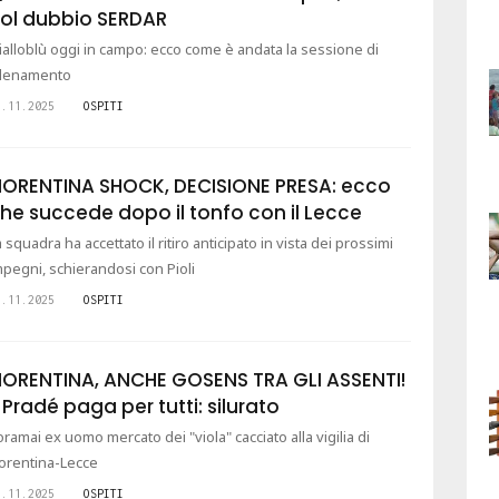
ol dubbio SERDAR
ialloblù oggi in campo: ecco come è andata la sessione di
llenamento
5.11.2025
OSPITI
IORENTINA SHOCK, DECISIONE PRESA: ecco
he succede dopo il tonfo con il Lecce
a squadra ha accettato il ritiro anticipato in vista dei prossimi
mpegni, schierandosi con Pioli
2.11.2025
OSPITI
IORENTINA, ANCHE GOSENS TRA GLI ASSENTI!
 Pradé paga per tutti: silurato
'oramai ex uomo mercato dei "viola" cacciato alla vigilia di
iorentina-Lecce
1.11.2025
OSPITI