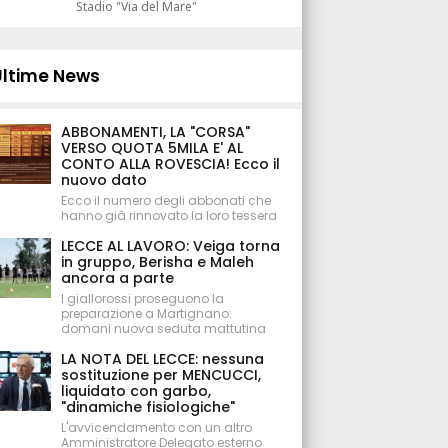
Stadio "Via del Mare"
Ultime News
ABBONAMENTI, LA "CORSA"
VERSO QUOTA 5MILA E' AL
CONTO ALLA ROVESCIA! Ecco il
nuovo dato
Ecco il numero degli abbonati che
hanno già rinnovato la loro tessera
LECCE AL LAVORO: Veiga torna
in gruppo, Berisha e Maleh
ancora a parte
I giallorossi proseguono la
preparazione a Martignano:
domani nuova seduta mattutina
LA NOTA DEL LECCE: nessuna
sostituzione per MENCUCCI,
liquidato con garbo,
"dinamiche fisiologiche"
L'avvicendamento con un altro
Amministratore Delegato esterno