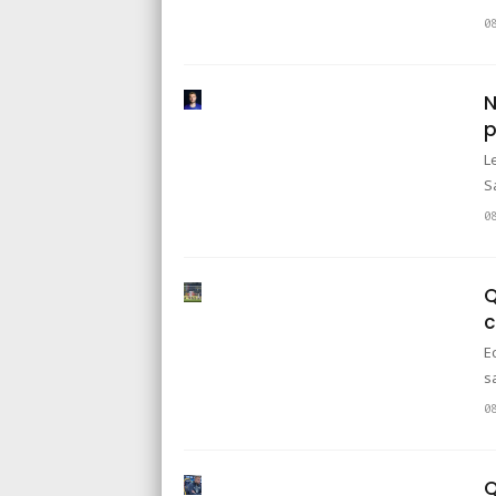
0
N
p
L
S
0
Q
c
E
s
0
Q