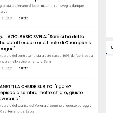
 granata si allenano di buon mattino, con sveglia dunque
l'alba
7.11.2025
OSPITI
ui LAZIO. BASIC SVELA: "Sarri ci ha detto
he con il Lecce è una finale di Champions
eague"
e parole del centrocampista croato classe 1996: da fuori rosa a
entrale nello schieramento di Sarri
2.11.2025
OSPITI
ANETTI LA CHIUDE SUBITO: "rigore?
'episodio sembra molto chiaro, giusto
evocarlo"
e parole del tecnico del Verona al termine di questo pareggio
-0 sul terreno del Lecce