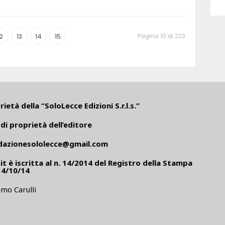
Pagina 10 di 223
12
13
14
15
ietà della “SoloLecce Edizioni S.r.l.s.”
di proprietà dell’editore
dazionesololecce@gmail.com
it
è iscritta al n. 14/2014 del Registro della Stampa
14/10/14
mo Carulli