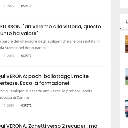
8.11.2025
OSPITI
ELLSSON: "arriveremo alla vittoria, questo
unto ha valore"
e parole del difensore degli scaligeri che si è presentato in
ala Stampa nel dopo partita
8.11.2025
OSPITI
ui VERONA: pochi ballottaggi, molte
ertezze. Ecco la formazione!
cco gli scaligeri in assetto anti-Lecce: le probabili scelte
alvezza di Zanetti
8.11.2025
OSPITI
ui VERONA. Zanetti verso 2 recuperi, ma