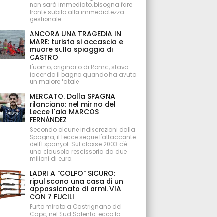
non sarà immediato, bisogna fare
fronte subito alla immediatezza
gestionale
ANCORA UNA TRAGEDIA IN
MARE: turista si accascia e
muore sulla spiaggia di
CASTRO
L'uomo, originario di Roma, stava
facendo il bagno quando ha avuto
un malore fatale
MERCATO. Dalla SPAGNA
rilanciano: nel mirino del
Lecce l'ala MARCOS
FERNÁNDEZ
Secondo alcune indiscrezioni dalla
Spagna, il Lecce segue l'attaccante
dell'Espanyol. Sul classe 2003 c'è
una clausola rescissoria da due
milioni di euro.
LADRI A "COLPO" SICURO:
ripuliscono una casa di un
appassionato di armi. VIA
CON 7 FUCILI
Furto mirato a Castrignano del
Capo, nel Sud Salento: ecco la