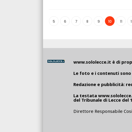
5
6
7
8
9
10
11
www.sololecce.it
è di propr
Le foto e i contenuti sono 
Redazione e pubblicità:
re
La testata
www.sololecce.
del Tribunale di Lecce del 
Direttore Responsabile Cosi