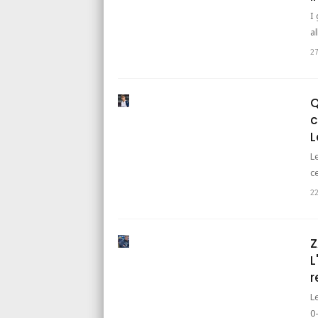
I
al
2
Q
c
L
L
c
2
Z
L
r
L
0