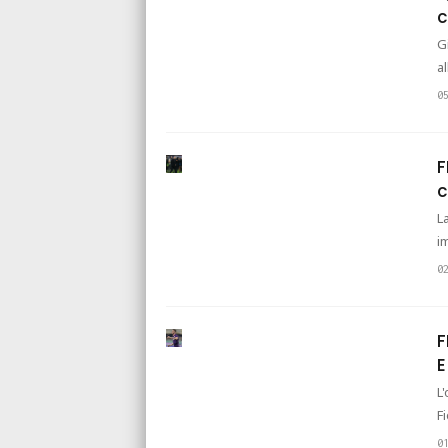
c
G
a
0
F
c
L
i
0
F
E
L
F
0