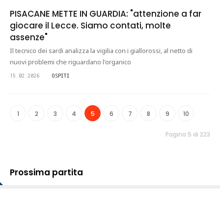
PISACANE METTE IN GUARDIA: "attenzione a far
giocare il Lecce. Siamo contati, molte
assenze"
Il tecnico dei sardi analizza la vigilia con i giallorossi, al netto di
nuovi problemi che riguardano l'organico
15.02.2026
OSPITI
1
2
3
4
5
6
7
8
9
10
Pagina 5 di 223
Prossima partita