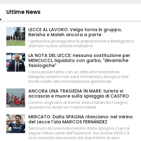
Ultime News
LECCE AL LAVORO: Veiga torna in gruppo,
Berisha e Maleh ancora a parte
I giallorossi proseguono la preparazione a Martignano:
domani nuova seduta mattutina
LA NOTA DEL LECCE: nessuna sostituzione per
MENCUCCI, liquidato con garbo, "dinamiche
fisiologiche"
L'avvicendamento con un altro Amministratore
Delegato esterno non sarà immediato, bisogna fare
fronte subito alla immediatezza gestionale
ANCORA UNA TRAGEDIA IN MARE: turista si
accascia e muore sulla spiaggia di CASTRO
L'uomo, originario di Roma, stava facendo il bagno
quando ha avuto un malore fatale
MERCATO. Dalla SPAGNA rilanciano: nel mirino
del Lecce l'ala MARCOS FERNÁNDEZ
Secondo alcune indiscrezioni dalla Spagna, il Lecce
segue l'attaccante dell'Espanyol. Sul classe 2003 c'è
una clausola rescissoria da due milioni di euro.