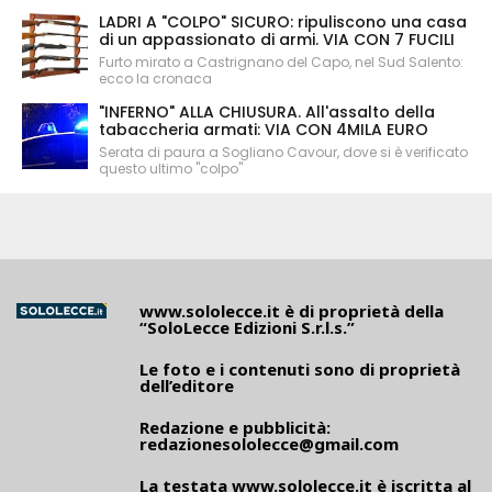
LADRI A "COLPO" SICURO: ripuliscono una casa
di un appassionato di armi. VIA CON 7 FUCILI
Furto mirato a Castrignano del Capo, nel Sud Salento:
ecco la cronaca
"INFERNO" ALLA CHIUSURA. All'assalto della
tabaccheria armati: VIA CON 4MILA EURO
Serata di paura a Sogliano Cavour, dove si è verificato
questo ultimo "colpo"
www.sololecce.it
è di proprietà della
“SoloLecce Edizioni S.r.l.s.”
Le foto e i contenuti sono di proprietà
dell’editore
Redazione e pubblicità:
redazionesololecce@gmail.com
La testata
www.sololecce.it
è iscritta al