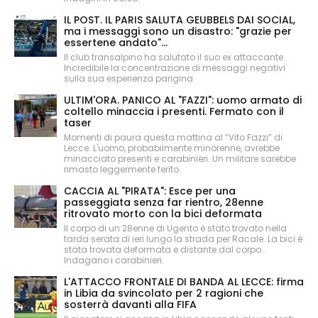
IL POST. IL PARIS SALUTA GEUBBELS DAI SOCIAL,
ma i messaggi sono un disastro: "grazie per
essertene andato"...
Il club transalpino ha salutato il suo ex attaccante.
Incredibile la concentrazione di messaggi negativi
sulla sua esperienza parigina
ULTIM'ORA. PANICO AL "FAZZI": uomo armato di
coltello minaccia i presenti. Fermato con il
taser
Momenti di paura questa mattina al “Vito Fazzi” di
Lecce. L'uomo, probabilmente minorenne, avrebbe
minacciato presenti e carabinieri. Un militare sarebbe
rimasto leggermente ferito.
CACCIA AL "PIRATA": Esce per una
passeggiata senza far rientro, 28enne
ritrovato morto con la bici deformata
Il corpo di un 28enne di Ugento è stato trovato nella
tarda serata di ieri lungo la strada per Racale. La bici è
stata trovata deformata e distante dal corpo.
Indagano i carabinieri.
L'ATTACCO FRONTALE DI BANDA AL LECCE: firma
in Libia da svincolato per 2 ragioni che
sosterrà davanti alla FIFA