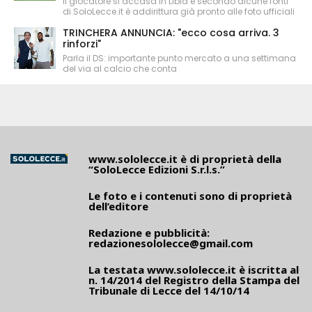
Il giocatore si accasa in Libia e secondo alcune fonti
di SoloLecce.it è addirittura già pronto alle foto ufficiali
TRINCHERA ANNUNCIA: "ecco cosa arriva. 3
rinforzi"
Parla il DS: importante punto mercato a una settimana
del via al calcio che conta
www.sololecce.it
è di proprietà della
“SoloLecce Edizioni S.r.l.s.”
Le foto e i contenuti sono di proprietà
dell’editore
Redazione e pubblicità:
redazionesololecce@gmail.com
La testata
www.sololecce.it
è iscritta al
n. 14/2014 del Registro della Stampa del
Tribunale di Lecce del 14/10/14