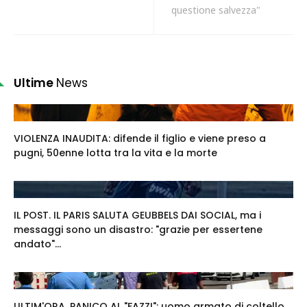
questione salvezza"
Ultime
News
VIOLENZA INAUDITA: difende il figlio e viene preso a
pugni, 50enne lotta tra la vita e la morte
IL POST. IL PARIS SALUTA GEUBBELS DAI SOCIAL, ma i
messaggi sono un disastro: "grazie per essertene
andato"...
ULTIM'ORA. PANICO AL "FAZZI": uomo armato di coltello