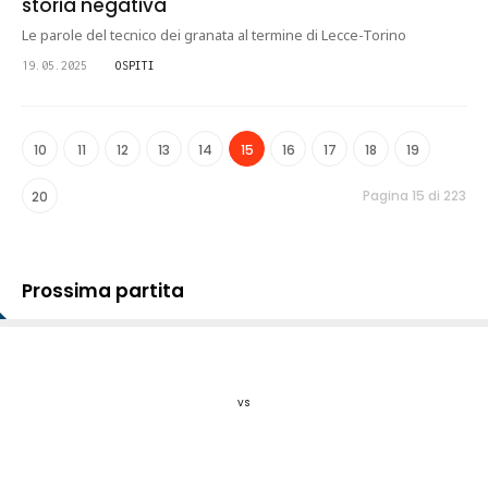
storia negativa"
Le parole del tecnico dei granata al termine di Lecce-Torino
19.05.2025
OSPITI
10
11
12
13
14
15
16
17
18
19
Pagina 15 di 223
20
Prossima partita
vs