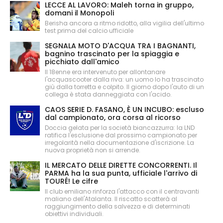
LECCE AL LAVORO: Maleh torna in gruppo,
domani il Monopoli
Berisha ancora a ritmo ridotto, alla vigilia dell'ultimo
test prima del calcio ufficiale
SEGNALA MOTO D'ACQUA TRA I BAGNANTI,
bagnino trascinato per la spiaggia e
picchiato dall'amico
Il 18enne era intervenuto per allontanare
l'acquascooter dalla riva: un uomo lo ha trascinato
giù dalla torretta e colpito. Il giorno dopo l'auto di un
collega è stata danneggiata con l'acido.
CAOS SERIE D. FASANO, È UN INCUBO: escluso
dal campionato, ora corsa al ricorso
Doccia gelata per la società biancazzurra: la LND
ratifica l'esclusione dal prossimo campionato per
irregolarità nella documentazione d'iscrizione. La
nuova proprietà non si arrende.
IL MERCATO DELLE DIRETTE CONCORRENTI. Il
PARMA ha la sua punta, ufficiale l'arrivo di
TOURÉ! Le cifre
Il club emiliano rinforza l'attacco con il centravanti
maliano dell'Atalanta. Il riscatto scatterà al
raggiungimento della salvezza e di determinati
obiettivi individuali.