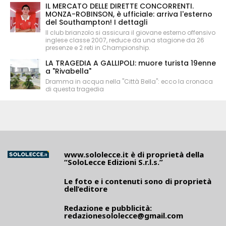
IL MERCATO DELLE DIRETTE CONCORRENTI.
MONZA-ROBINSON, è ufficiale: arriva l'esterno
del Southampton! I dettagli
Il club brianzolo si assicura il giovane esterno offensivo
inglese classe 2007, reduce da una stagione da 26
presenze e 2 reti in Championship.
LA TRAGEDIA A GALLIPOLI: muore turista 19enne
a "Rivabella"
Dramma in acqua nella "Città Bella": ecco la cronaca
di questa tragedia
www.sololecce.it
è di proprietà della
“SoloLecce Edizioni S.r.l.s.”
Le foto e i contenuti sono di proprietà
dell’editore
Redazione e pubblicità:
redazionesololecce@gmail.com