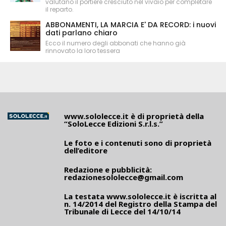
valutano il portiere cresciuto nel vivaio per completare
il reparto.
ABBONAMENTI, LA MARCIA E' DA RECORD: i nuovi
dati parlano chiaro
Ecco il numero degli abbonati che hanno già
rinnovato la loro tessera
www.sololecce.it
è di proprietà della
“SoloLecce Edizioni S.r.l.s.”
Le foto e i contenuti sono di proprietà
dell’editore
Redazione e pubblicità:
redazionesololecce@gmail.com
La testata
www.sololecce.it
è iscritta al
n. 14/2014 del Registro della Stampa del
Tribunale di Lecce del 14/10/14