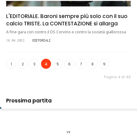
L'EDITORIALE. Baroni sempre più solo con il suo
calcio TRISTE. La CONTESTAZIONE si allarga
A fine gara cori contro il DS Corvino e contro la società giallorossa
16.04.2023
EDITORIALI
1
2
3
4
5
6
7
8
9
Pagina 4 di 46
Prossima partita
vs