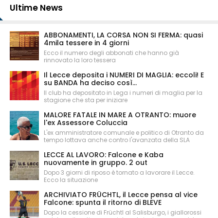
Ultime News
ABBONAMENTI, LA CORSA NON SI FERMA: quasi
4mila tessere in 4 giorni
Ecco il numero degli abbonati che hanno già
rinnovato la loro tessera
Il Lecce deposita i NUMERI DI MAGLIA: eccoli! E
su BANDA ha deciso così...
Il club ha depositato in Lega i numeri di maglia per la
stagione che sta per iniziare
MALORE FATALE IN MARE A OTRANTO: muore
l'ex Assessore Coluccia
L'ex amministratore comunale e politico di Otranto da
tempo lottava anche contro l'avanzata della SLA
LECCE AL LAVORO: Falcone e Kaba
nuovamente in gruppo. 2 out
Dopo 3 giorni di riposo è tornato a lavorare il Lecce.
Ecco la situazione
ARCHIVIATO FRÜCHTL, il Lecce pensa al vice
Falcone: spunta il ritorno di BLEVE
Dopo la cessione di Früchtl al Salisburgo, i giallorossi