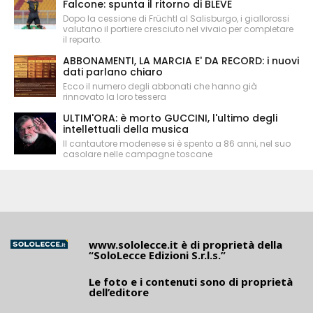
Falcone: spunta il ritorno di BLEVE
Dopo la cessione di Früchtl al Salisburgo, i giallorossi
valutano il portiere cresciuto nel vivaio per completare
il reparto.
ABBONAMENTI, LA MARCIA E' DA RECORD: i nuovi
dati parlano chiaro
Ecco il numero degli abbonati che hanno già
rinnovato la loro tessera
ULTIM'ORA: è morto GUCCINI, l'ultimo degli
intellettuali della musica
Il cantautore modenese si è spento a 86 anni, nel suo
casolare nelle campagne toscane
www.sololecce.it
è di proprietà della
“SoloLecce Edizioni S.r.l.s.”
Le foto e i contenuti sono di proprietà
dell’editore