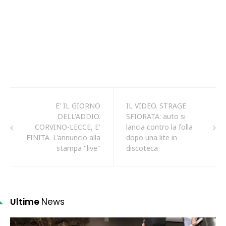
E' IL GIORNO
IL VIDEO. STRAGE
DELL'ADDIO.
SFIORATA: auto si
CORVINO-LECCE, E'
lancia contro la folla
FINITA. L'annuncio alla
dopo una lite in
stampa "live"
discoteca
Ultime
News