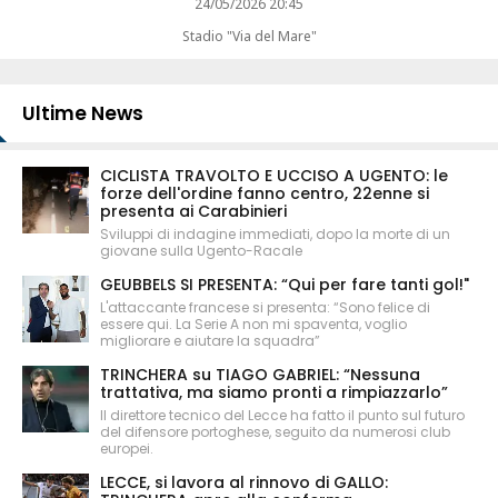
24/05/2026 20:45
Stadio "Via del Mare"
Ultime News
CICLISTA TRAVOLTO E UCCISO A UGENTO: le
forze dell'ordine fanno centro, 22enne si
presenta ai Carabinieri
Sviluppi di indagine immediati, dopo la morte di un
giovane sulla Ugento-Racale
GEUBBELS SI PRESENTA: “Qui per fare tanti gol!"
L'attaccante francese si presenta: “Sono felice di
essere qui. La Serie A non mi spaventa, voglio
migliorare e aiutare la squadra”
TRINCHERA su TIAGO GABRIEL: “Nessuna
trattativa, ma siamo pronti a rimpiazzarlo”
Il direttore tecnico del Lecce ha fatto il punto sul futuro
del difensore portoghese, seguito da numerosi club
europei.
LECCE, si lavora al rinnovo di GALLO: