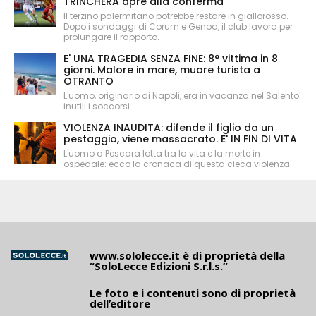
TRINCHERA apre alla conferma
Il terzino palermitano potrebbe restare in giallorosso.
Dopo i sondaggi di Corum e Genoa, il club lavora per
prolungare il rapporto.
E' UNA TRAGEDIA SENZA FINE: 8° vittima in 8
giorni. Malore in mare, muore turista a
OTRANTO
L'uomo, originario di Napoli, era in vacanza nel Salento:
inutili i soccorsi
VIOLENZA INAUDITA: difende il figlio da un
pestaggio, viene massacrato. E' IN FIN DI VITA
L'uomo a Pescara lotta tra la vita e la morte in
ospedale: ecco la cronaca di questa cieca violenza
www.sololecce.it
è di proprietà della
“SoloLecce Edizioni S.r.l.s.”
Le foto e i contenuti sono di proprietà
dell’editore