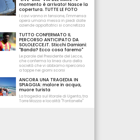
momento è arrivato! Nasce la
copertura. TUTTE LE FOTO
I cavi vanno in tensione, l'immensa
opera umana messa in piedi dalle
aziende appaltatrici si concretizza
TUTTO CONFERMATO IL
PERCORSO ANTICIPATO DA
SOLOLECCE.IT. Sticchi Damiani:
"Banda? Ecco cosa faremo"
Le parole del Presidente del Lecce,
che conferma la linea dura della
società che vi abbiamo ripercorso
a tappe nei giorni scorsi
ANCORA UNA TRAGEDIA IN
SPIAGGIA: malore in acqua,
muore turista
La tragedia sul litorale di Ugento, tra
Torre Mozza e località "Fontanelle"