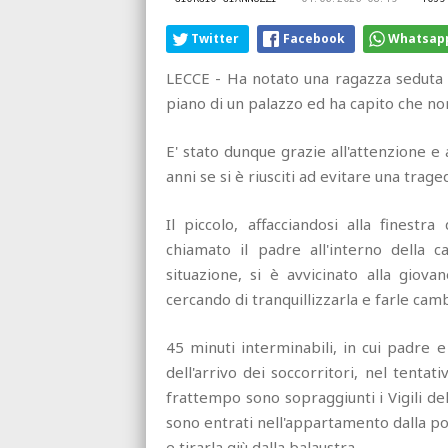
Twitter
Facebook
Whatsap
LECCE - Ha notato una ragazza seduta p
piano di un palazzo ed ha capito che n
E' stato dunque grazie all'attenzione e
anni se si è riusciti ad evitare una trage
Il piccolo, affacciandosi alla finest
chiamato il padre all'interno della 
situazione, si è avvicinato alla giova
cercando di tranquillizzarla e farle cam
45 minuti interminabili, in cui padre e
dell'arrivo dei soccorritori, nel tentat
frattempo sono sopraggiunti i Vigili del 
sono entrati nell'appartamento dalla po
e tirarla giù dalla balaustra.