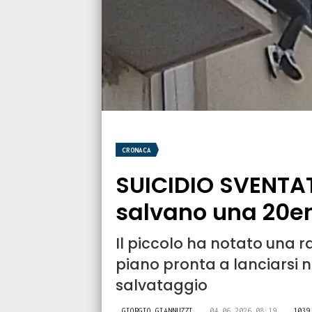
CRONACA
SUICIDIO SVENTATO
salvano una 20en
Il piccolo ha notato una r
piano pronta a lanciarsi ne
salvataggio
GIORGIO GIANNUZZI
04.06.2026 08:19
1039