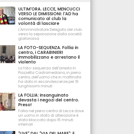
ULTIM'ORA. LECCE, MENCUCCI
VERSO LE DIMISSIONI: l'AD ha
comunicato al club la
volontà di lasciare
L'Amministratore Delegato del club
verso la separazione dalla società
giallorossa
LA FOTO-SEQUENZA. Follia in
centro, i CARABINIERI
immobilizzano e arrestano il
violento
La foto-sequenza dell'arresto in
Piazzetta Castromediano, in pieno
centro, dell'uomo che in mattinata
ha dato in escandescenze per 15
lunghissimi minuti
LA FOLLIA: insanguinato
devasta i negozi del centro.
Preso!
Follia nel pieno centro di Lecce dove
un uomo in stato di alterazione è
stato bloccato dopo 15 minuti
infernali
"LIVE" DAL "VIA DEL MARE": il