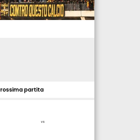
Prossima partita
vs