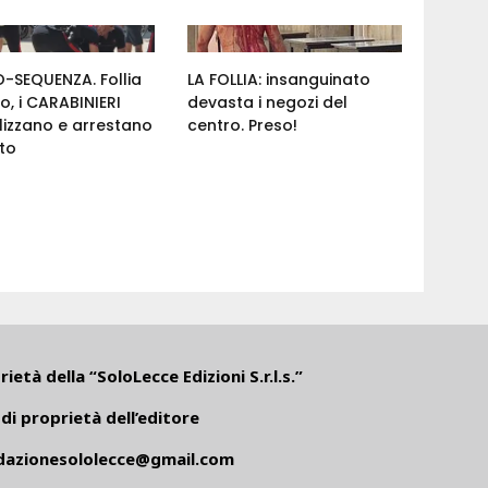
-SEQUENZA. Follia
LA FOLLIA: insanguinato
ro, i CARABINIERI
devasta i negozi del
izzano e arrestano
centro. Preso!
nto
ietà della “SoloLecce Edizioni S.r.l.s.”
di proprietà dell’editore
dazionesololecce@gmail.com