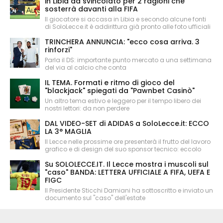
in Libia da svincolato per 2 ragioni che
sosterrà davanti alla FIFA
Il giocatore si accasa in Libia e secondo alcune fonti
di SoloLecce.it è addirittura già pronto alle foto ufficiali
TRINCHERA ANNUNCIA: "ecco cosa arriva. 3
rinforzi"
Parla il DS: importante punto mercato a una settimana
del via al calcio che conta
IL TEMA. Formati e ritmo di gioco del
"blackjack" spiegati da "Pawnbet Casinò"
Un altro tema estivo e leggero per il tempo libero dei
nostri lettori: da non perdere
DAL VIDEO-SET di ADIDAS a SoloLecce.it: ECCO
LA 3° MAGLIA
Il Lecce nelle prossime ore presenterà il frutto del lavoro
grafico e di design del suo sponsor tecnico: eccolo
Su SOLOLECCE.IT. Il Lecce mostra i muscoli sul
"caso" BANDA: LETTERA UFFICIALE A FIFA, UEFA E
FIGC
Il Presidente Sticchi Damiani ha sottoscritto e inviato un
documento sul "caso" dell'estate