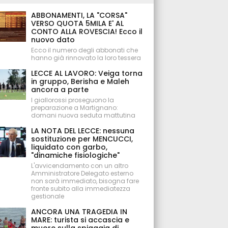
ABBONAMENTI, LA "CORSA"
VERSO QUOTA 5MILA E' AL
CONTO ALLA ROVESCIA! Ecco il
nuovo dato
Ecco il numero degli abbonati che
hanno già rinnovato la loro tessera
LECCE AL LAVORO: Veiga torna
in gruppo, Berisha e Maleh
ancora a parte
I giallorossi proseguono la
preparazione a Martignano:
domani nuova seduta mattutina
LA NOTA DEL LECCE: nessuna
sostituzione per MENCUCCI,
liquidato con garbo,
"dinamiche fisiologiche"
L'avvicendamento con un altro
Amministratore Delegato esterno
non sarà immediato, bisogna fare
fronte subito alla immediatezza
gestionale
ANCORA UNA TRAGEDIA IN
MARE: turista si accascia e