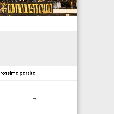
Prossima partita
vs