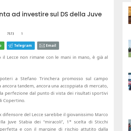
nta ad investire sul DS della Juve
7573
1
p
Telegram
Email
 il Lecce non rimane con le mani in mano, è già al
 poteri a Stefano Trinchera promosso sul campo
arà ancora tandem, ancora una accoppiata di mercato,
a perfezione dal punto di vista dei risultati sportivi
di Copertino.
'ex difensore del Lecce sarebbe il giovanissimo Marco
a Juve Stabia dei “miracoli”, 1° scelta di Sticchi
rfetta e con il margine di rischio attutito dalla