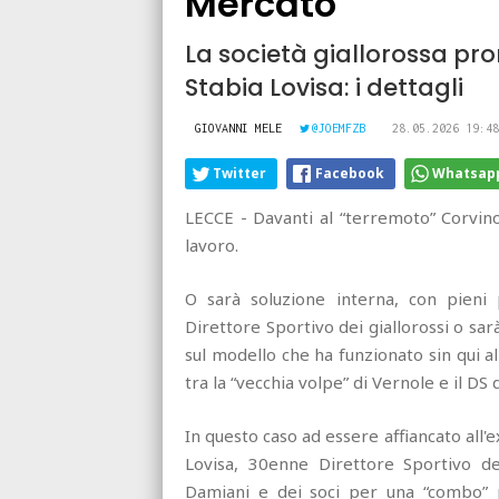
Mercato
La società giallorossa pro
Stabia Lovisa: i dettagli
GIOVANNI MELE
@JOEMFZB
28.05.2026 19:48
Twitter
Facebook
Whatsap
LECCE - Davanti al “terremoto” Corvino
lavoro.
O sarà soluzione interna, con pieni
Direttore Sportivo dei giallorossi o s
sul modello che ha funzionato sin qui all
tra la “vecchia volpe” di Vernole e il DS 
In questo caso ad essere affiancato all
Lovisa, 30enne Direttore Sportivo dell
Damiani e dei soci per una “combo” pe