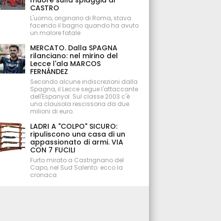
muore sulla spiaggia di
CASTRO
L'uomo, originario di Roma, stava
facendo il bagno quando ha avuto
un malore fatale
MERCATO. Dalla SPAGNA
rilanciano: nel mirino del
Lecce l'ala MARCOS
FERNÁNDEZ
Secondo alcune indiscrezioni dalla
Spagna, il Lecce segue l'attaccante
dell'Espanyol. Sul classe 2003 c'è
una clausola rescissoria da due
milioni di euro.
LADRI A "COLPO" SICURO:
ripuliscono una casa di un
appassionato di armi. VIA
CON 7 FUCILI
Furto mirato a Castrignano del
Capo, nel Sud Salento: ecco la
cronaca