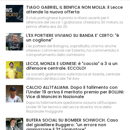
TIAGO GABRIEL, IL BENFICA NON MOLLA: il Lecce
attende la nuova offerta
Il club portoghese è pronto a rifarsi avanti per il
difensore del Lecce. I giallorossi chiedono 30 milioni, la
prima offerta era da 20.
L'EX PORTIERE VIVIANO SU BANDA E' CERTO: "è
un coglione"
L'ex portiere del Bologna, soprattutto, che ha anche
interessi commerciali nel Salento, ha commentato il
comportamento dello zambiano
LECCE, MONZA E UDINESE: è "caccia" a 3 a un
difensore centrale. ECCOLO!
La società giallorossa sulle tracce di Asente, centrale
difensivo del Maccabi Tel Aviv
CALCIO ALL'ITALIANA. Dopo il fallimento con
l'Under 19 arriva il meritato premio per BOLLINI:
Vice di Mancini in Nazionale
Dopo la fallimentare spedizione azzurra all'Europeo
Under 19 l'ex tecnico del Lecce diventa Vice della
Nazionale maggiore
BUFERA SOCIAL SU BOMBER SCHWOCH. Caso
del gioielliere Ruggero: "un errore non
ammazzare il 3° rapinatore"