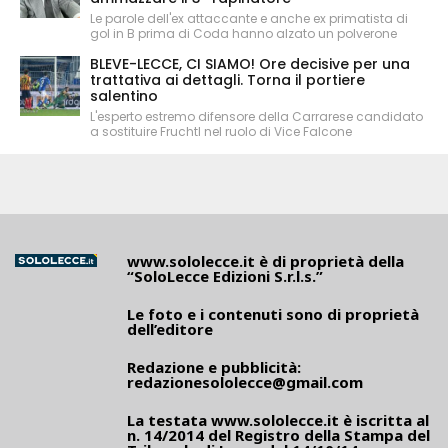
Le parole dell'ex attaccante e anche ex primatista di
gol in B prima di Coda hanno alzato un polverone
BLEVE-LECCE, CI SIAMO! Ore decisive per una
trattativa ai dettagli. Torna il portiere
salentino
L'esperto estremo difensore della Carrarese candidato
a sostituire Fruchtl nel ruolo di Vice Falcone
www.sololecce.it
è di proprietà della
“SoloLecce Edizioni S.r.l.s.”
Le foto e i contenuti sono di proprietà
dell’editore
Redazione e pubblicità:
redazionesololecce@gmail.com
La testata
www.sololecce.it
è iscritta al
n. 14/2014 del Registro della Stampa del