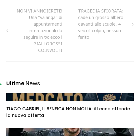
NON VI ANNOIERETE!
TRAGEDIA SFIORATA:
Una "valanga" di
cade un grosso albero
appuntamenti
davanti alle scuole, 4
internazionali da
veicoli colpiti, nessun
seguire in tv: ecco i
ferito
GIALLOROSSI
COINVOLTI
Ultime
News
TIAGO GABRIEL, IL BENFICA NON MOLLA: il Lecce attende
la nuova offerta