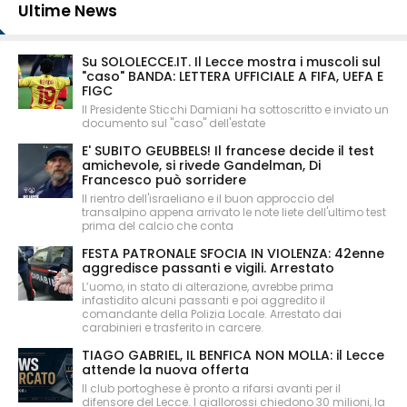
Ultime News
Su SOLOLECCE.IT. Il Lecce mostra i muscoli sul
"caso" BANDA: LETTERA UFFICIALE A FIFA, UEFA E
FIGC
Il Presidente Sticchi Damiani ha sottoscritto e inviato un
documento sul "caso" dell'estate
E' SUBITO GEUBBELS! Il francese decide il test
amichevole, si rivede Gandelman, Di
Francesco può sorridere
Il rientro dell'israeliano e il buon approccio del
transalpino appena arrivato le note liete dell'ultimo test
prima del calcio che conta
FESTA PATRONALE SFOCIA IN VIOLENZA: 42enne
aggredisce passanti e vigili. Arrestato
L’uomo, in stato di alterazione, avrebbe prima
infastidito alcuni passanti e poi aggredito il
comandante della Polizia Locale. Arrestato dai
carabinieri e trasferito in carcere.
TIAGO GABRIEL, IL BENFICA NON MOLLA: il Lecce
attende la nuova offerta
Il club portoghese è pronto a rifarsi avanti per il
difensore del Lecce. I giallorossi chiedono 30 milioni, la