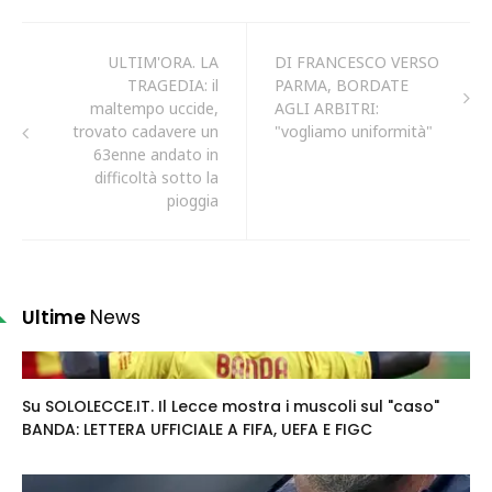
ULTIM'ORA. LA
DI FRANCESCO VERSO
TRAGEDIA: il
PARMA, BORDATE
maltempo uccide,
AGLI ARBITRI:
trovato cadavere un
"vogliamo uniformità"
63enne andato in
difficoltà sotto la
pioggia
Ultime
News
Su SOLOLECCE.IT. Il Lecce mostra i muscoli sul "caso"
BANDA: LETTERA UFFICIALE A FIFA, UEFA E FIGC