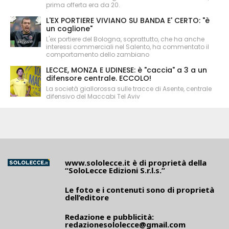
prima offerta era da 20.
L'EX PORTIERE VIVIANO SU BANDA E' CERTO: "è
un coglione"
L'ex portiere del Bologna, soprattutto, che ha anche
interessi commerciali nel Salento, ha commentato il
comportamento dello zambiano
LECCE, MONZA E UDINESE: è "caccia" a 3 a un
difensore centrale. ECCOLO!
La società giallorossa sulle tracce di Asente, centrale
difensivo del Maccabi Tel Aviv
www.sololecce.it
è di proprietà della
“SoloLecce Edizioni S.r.l.s.”
Le foto e i contenuti sono di proprietà
dell’editore
Redazione e pubblicità:
redazionesololecce@gmail.com