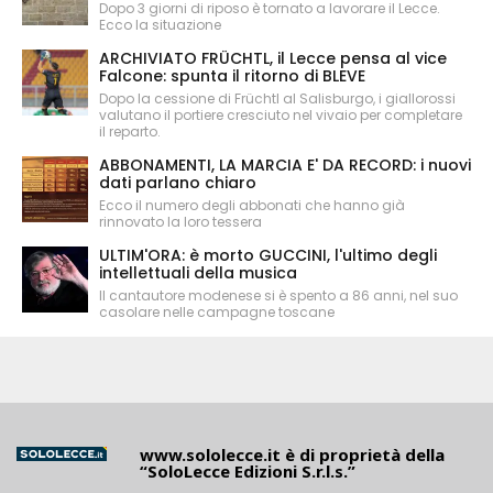
Dopo 3 giorni di riposo è tornato a lavorare il Lecce.
Ecco la situazione
ARCHIVIATO FRÜCHTL, il Lecce pensa al vice
Falcone: spunta il ritorno di BLEVE
Dopo la cessione di Früchtl al Salisburgo, i giallorossi
valutano il portiere cresciuto nel vivaio per completare
il reparto.
ABBONAMENTI, LA MARCIA E' DA RECORD: i nuovi
dati parlano chiaro
Ecco il numero degli abbonati che hanno già
rinnovato la loro tessera
ULTIM'ORA: è morto GUCCINI, l'ultimo degli
intellettuali della musica
Il cantautore modenese si è spento a 86 anni, nel suo
casolare nelle campagne toscane
www.sololecce.it
è di proprietà della
“SoloLecce Edizioni S.r.l.s.”