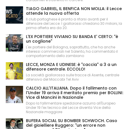
TIAGO GABRIEL, IL BENFICA NON MOLLA: il Lecce
attende la nuova offerta
Il club portoghese è pronto a rifarsi avanti per il
difensore del Lecce. I giallorossi chiedono 30 milioni, la
prima offerta era da 20.
L'EX PORTIERE VIVIANO SU BANDA E' CERTO: "è
un coglione"
L'ex portiere del Bologna, soprattutto, che ha anche
interessi commerciali nel Salento, ha commentato il
comportamento dello zambiano
LECCE, MONZA E UDINESE: è "caccia" a 3 a un
difensore centrale. ECCOLO!
La società giallorossa sulle tracce di Asente, centrale
difensivo del Maccabi Tel Aviv
CALCIO ALL'ITALIANA. Dopo il fallimento con
l'Under 19 arriva il meritato premio per BOLLINI:
Vice di Mancini in Nazionale
Dopo la fallimentare spedizione azzurra all'Europeo
Under 19 l'ex tecnico del Lecce diventa Vice della
Nazionale maggiore
BUFERA SOCIAL SU BOMBER SCHWOCH. Caso
del gioielliere Ruggero: "un errore non