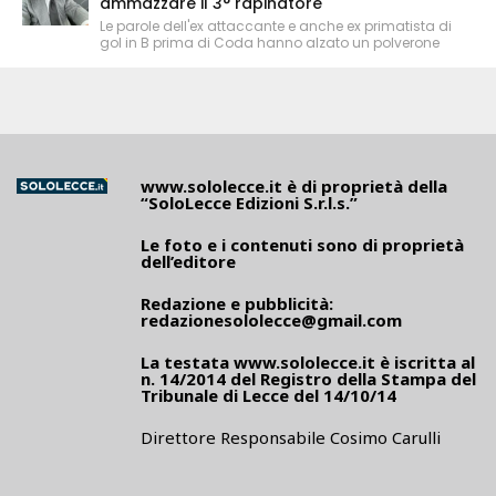
ammazzare il 3° rapinatore"
Le parole dell'ex attaccante e anche ex primatista di
gol in B prima di Coda hanno alzato un polverone
www.sololecce.it
è di proprietà della
“SoloLecce Edizioni S.r.l.s.”
Le foto e i contenuti sono di proprietà
dell’editore
Redazione e pubblicità:
redazionesololecce@gmail.com
La testata
www.sololecce.it
è iscritta al
n. 14/2014 del Registro della Stampa del
Tribunale di Lecce del 14/10/14
Direttore Responsabile Cosimo Carulli