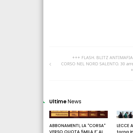
+++ FLASH. BLITZ ANTIMAFIA
CORSO NEL NORD SALENTO. 30 arre
Ultime
News
ABBONAMENTI, LA "CORSA"
LECCE 
VERSO QUOTA 5MILA E' AL
torna i