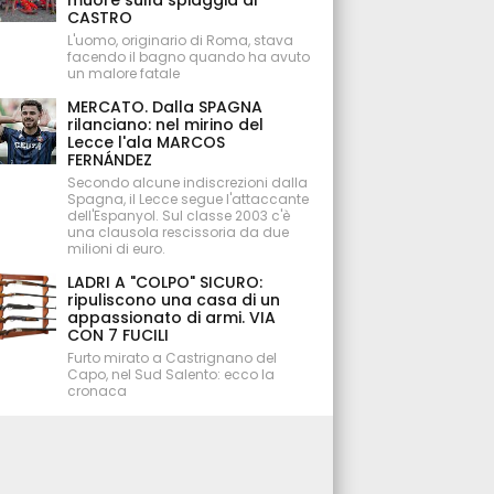
muore sulla spiaggia di
CASTRO
L'uomo, originario di Roma, stava
facendo il bagno quando ha avuto
un malore fatale
MERCATO. Dalla SPAGNA
rilanciano: nel mirino del
Lecce l'ala MARCOS
FERNÁNDEZ
Secondo alcune indiscrezioni dalla
Spagna, il Lecce segue l'attaccante
dell'Espanyol. Sul classe 2003 c'è
una clausola rescissoria da due
milioni di euro.
LADRI A "COLPO" SICURO:
ripuliscono una casa di un
appassionato di armi. VIA
CON 7 FUCILI
Furto mirato a Castrignano del
Capo, nel Sud Salento: ecco la
cronaca