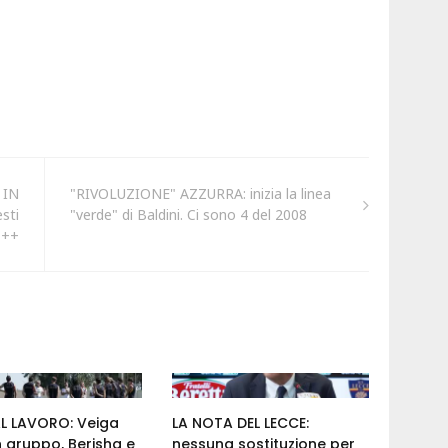
 IN
"RIVOLUZIONE" AZZURRA: inizia la linea
sti
"verde" di Baldini. Ci sono 4 del 2008
+++
AL LAVORO: Veiga
LA NOTA DEL LECCE:
n gruppo, Berisha e
nessuna sostituzione per