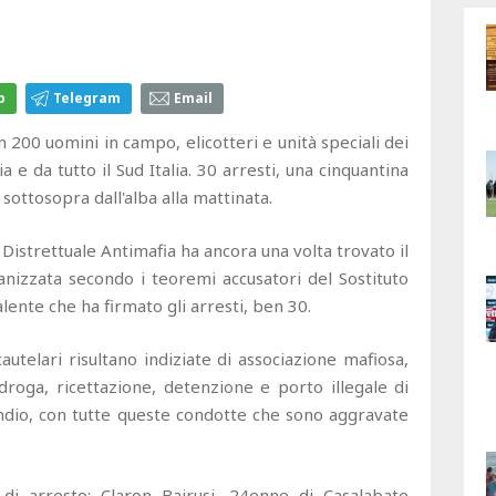
p
Telegram
Email
0 uomini in campo, elicotteri e unità speciali dei
a e da tutto il Sud Italia. 30 arresti, una cinquantina
 sottosopra dall'alba alla mattinata.
Distrettuale Antimafia ha ancora una volta trovato il
ganizzata secondo i teoremi accusatori del Sostituto
lente che ha firmato gli arresti, ben 30.
utelari risultano indiziate di associazione mafiosa,
i droga, ricettazione, detenzione e porto illegale di
cendio, con tutte queste condotte che sono aggravate
 di arresto: Claron Bajrusi, 24enne di Casalabate