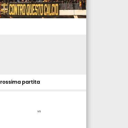
Prossima partita
vs