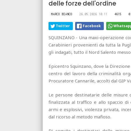
delle forze dell'ordine
MARCO BIANCO
26.05.2026 10:11
4615
0
Twitter
Facebook
Whatsap
SQUINZANO - Una maxi-operazione con 20
Carabinieri provenienti da tutta la Pugli
gli indagati, tutto il Nord Salento messo
Epicentro Squinzano, dove la Direzione 
centro del lavoro della criminalità or
Procuratore Cannarile, accolti dal GIP Va
Le persone destinatarie delle misure ca
finalizzata al traffico e allo spaccio d
armi e esplosivi, violenza privata, in
dal ricorso al metodo mafioso.
Di seguito i destinatari delle misure