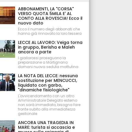
ABBONAMENTI, LA "CORSA"
VERSO QUOTA 5MILA E' AL
CONTO ALLA ROVESCIA! Ecco il
nuovo dato
Ecco il numero degli abbonati che
hanno già rinnovato la loro tessera
LECCE AL LAVORO: Veiga torna
in gruppo, Berisha e Maleh
ancora a parte
I giallorossi proseguono la
preparazione a Martignano:
domani nuova seduta mattutina
LA NOTA DEL LECCE: nessuna
sostituzione per MENCUCCI,
liquidato con garbo,
"dinamiche fisiologiche"
L'avvicendamento con un altro
Amministratore Delegato esterno
non sarà immediato, bisogna fare
fronte subito alla immediatezza
gestionale
ANCORA UNA TRAGEDIA IN
MARE: turista si accascia e