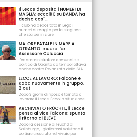
Il Lecce deposita i NUMERI DI
MAGLIA: eccoli! E su BANDA ha
deciso così...
Il club ha depositato in Lega i
numeri di maglia per la stagione
che sta per iniziare
MALORE FATALE IN MARE A
OTRANTO: muore l'ex
Assessore Coluccia
L'ex amministratore comunale e
politico di Otranto da tempo lottava
anche contro l'avanzata della SLA
LECCE AL LAVORO: Falcone e
Kaba nuovamente in gruppo.
2 out
Dopo 3 giorni di riposo è tornato a
lavorare il Lecce. Ecco la situazione
ARCHIVIATO FRÜCHTL, il Lecce
pensa al vice Falcone: spunta
il ritorno di BLEVE
Dopo la cessione di Früchtl al
Salisburgo, i giallorossi valutano il
portiere cresciuto nel vivaio per