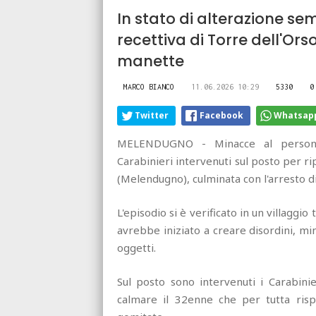
In stato di alterazione sem
recettiva di Torre dell'Ors
manette
MARCO BIANCO
11.06.2026 10:29
5330
0
Twitter
Facebook
Whatsap
MELENDUGNO - Minacce al personale 
Carabinieri intervenuti sul posto per ri
(Melendugno), culminata con l'arresto di
L'episodio si è verificato in un villaggi
avrebbe iniziato a creare disordini, mi
oggetti.
Sul posto sono intervenuti i Carabini
calmare il 32enne che per tutta rispo