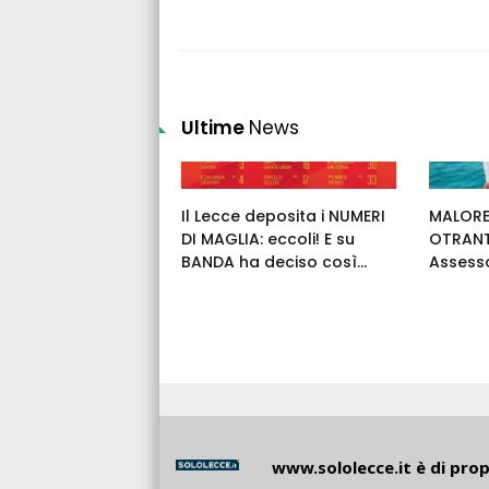
Ultime
News
Il Lecce deposita i NUMERI
MALORE
DI MAGLIA: eccoli! E su
OTRANT
BANDA ha deciso così...
Assess
www.sololecce.it
è di propr