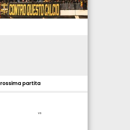
Prossima partita
vs