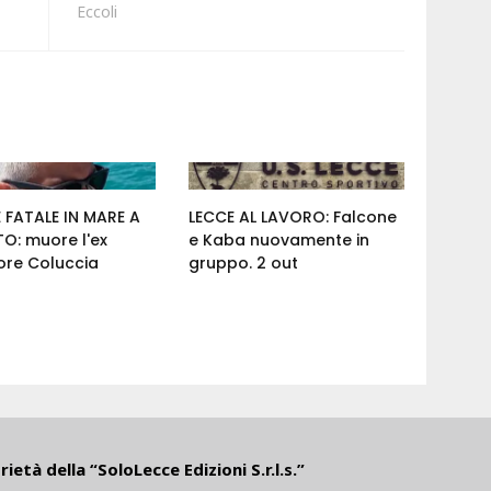
Eccoli
 FATALE IN MARE A
LECCE AL LAVORO: Falcone
O: muore l'ex
e Kaba nuovamente in
ore Coluccia
gruppo. 2 out
ietà della “SoloLecce Edizioni S.r.l.s.”