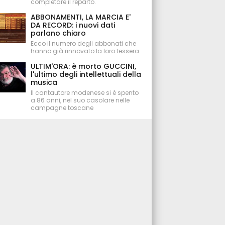
completare il reparto.
ABBONAMENTI, LA MARCIA E'
DA RECORD: i nuovi dati
parlano chiaro
Ecco il numero degli abbonati che
hanno già rinnovato la loro tessera
ULTIM'ORA: è morto GUCCINI,
l'ultimo degli intellettuali della
musica
Il cantautore modenese si è spento
a 86 anni, nel suo casolare nelle
campagne toscane