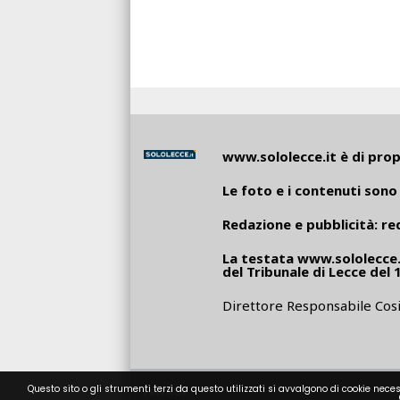
www.sololecce.it
è di propr
Le foto e i contenuti sono 
Redazione e pubblicità:
re
La testata
www.sololecce.
del Tribunale di Lecce del 
Direttore Responsabile Cosi
Questo sito o gli strumenti terzi da questo utilizzati si avvalgono di cookie neces
PRIVACY