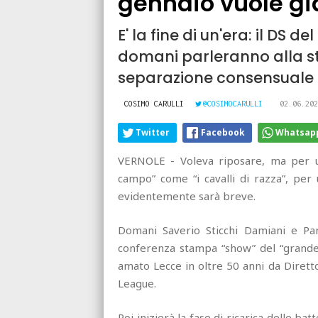
gennaio vuole già
E' la fine di un'era: il DS 
domani parleranno alla 
separazione consensuale
COSIMO CARULLI
@COSIMOCARULLI
02.06.202
Twitter
Facebook
Whatsap
VERNOLE - Voleva riposare, ma per u
campo” come “i cavalli di razza”, per 
evidentemente sarà breve.
Domani Saverio Sticchi Damiani e Pant
conferenza stampa “show” del “grande c
amato Lecce in oltre 50 anni da Dirett
League.
Poi inizierà la fase di ricarica delle ba