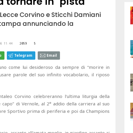
 tornare in "pista"
del Lecce Corvino e Sticchi Damiani
stampa annunciando la
6 11:44
2059
5
p
Telegram
Email
no come lui desideroso da sempre di “morire in
usare parole del suo infinito vocabolario, il riposo
aleo Corvino celebreranno l'ultima liturgia della
apo” di Vernole, al 2° addio della carriera al suo
ore Sportivo prima di periferia e poi da Champions
tterie, accanto all'amata moglie, in giardino accanto ai