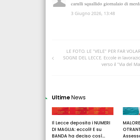
LE FOTO. LE "VELE" PER FAR VOLAR
SOGNI DEL LECCE. Eccole in lavorazi
verso il "Via del M
Ultime
News
Il Lecce deposita i NUMERI
MALORE
DI MAGLIA: eccoli! E su
OTRANT
BANDA ha deciso così...
Assess