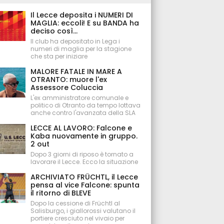
Il Lecce deposita i NUMERI DI
MAGLIA: eccoli! E su BANDA ha
deciso così...
Il club ha depositato in Lega i
numeri di maglia per la stagione
che sta per iniziare
MALORE FATALE IN MARE A
OTRANTO: muore l'ex
Assessore Coluccia
L'ex amministratore comunale e
politico di Otranto da tempo lottava
anche contro l'avanzata della SLA
LECCE AL LAVORO: Falcone e
Kaba nuovamente in gruppo.
2 out
Dopo 3 giorni di riposo è tornato a
lavorare il Lecce. Ecco la situazione
ARCHIVIATO FRÜCHTL, il Lecce
pensa al vice Falcone: spunta
il ritorno di BLEVE
Dopo la cessione di Früchtl al
Salisburgo, i giallorossi valutano il
portiere cresciuto nel vivaio per