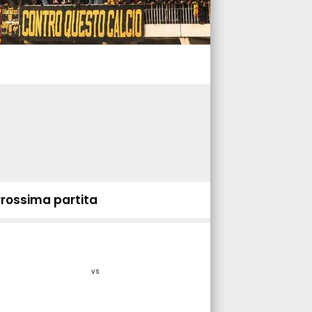
Prossima partita
vs