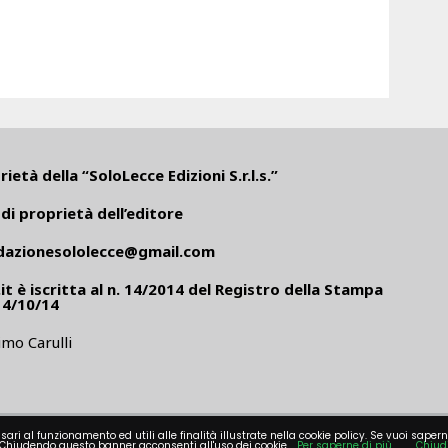
ietà della “SoloLecce Edizioni S.r.l.s.”
di proprietà dell’editore
dazionesololecce@gmail.com
it
è iscritta al n. 14/2014 del Registro della Stampa
14/10/14
mo Carulli
sari al funzionamento ed utili alle finalità illustrate nella cookie policy. Se vuoi sapern
Chiudendo questo banner acconsenti all'uso dei cookie.
Per saperne di più
Chiud