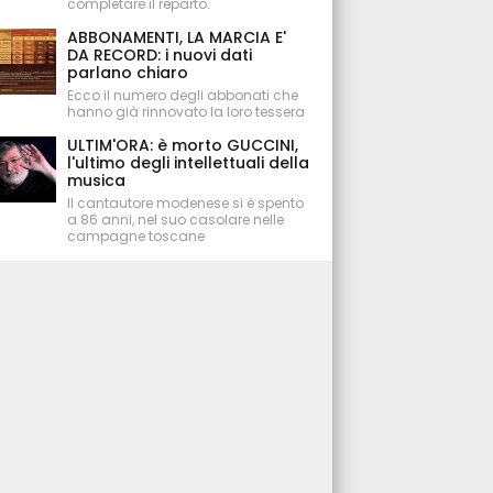
completare il reparto.
ABBONAMENTI, LA MARCIA E'
DA RECORD: i nuovi dati
parlano chiaro
Ecco il numero degli abbonati che
hanno già rinnovato la loro tessera
ULTIM'ORA: è morto GUCCINI,
l'ultimo degli intellettuali della
musica
Il cantautore modenese si è spento
a 86 anni, nel suo casolare nelle
campagne toscane