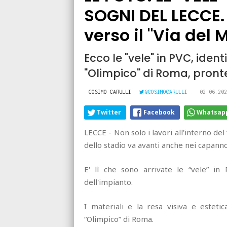
SOGNI DEL LECCE. 
verso il "Via del 
Ecco le "vele" in PVC, iden
"Olimpico" di Roma, pronte
COSIMO CARULLI
@COSIMOCARULLI
02.06.202
Twitter
Facebook
Whatsap
LECCE - Non solo i lavori all'interno del
dello stadio va avanti anche nei capanno
E' lì che sono arrivate le “vele” in
dell'impianto.
I materiali e la resa visiva e estetic
“Olimpico” di Roma.