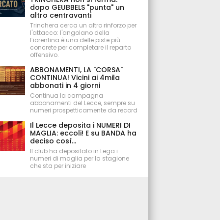
dopo GEUBBELS "punta" un
altro centravanti
Trinchera cerca un altro rinforzo per
l'attacco: l'angolano della
Fiorentina è una delle piste più
concrete per completare il reparto
offensivo.
ABBONAMENTI, LA "CORSA"
CONTINUA! Vicini ai 4mila
abbonati in 4 giorni
Continua la campagna
abbonamenti del Lecce, sempre su
numeri prospetticamente da record
Il Lecce deposita i NUMERI DI
MAGLIA: eccoli! E su BANDA ha
deciso così...
Il club ha depositato in Lega i
numeri di maglia per la stagione
che sta per iniziare