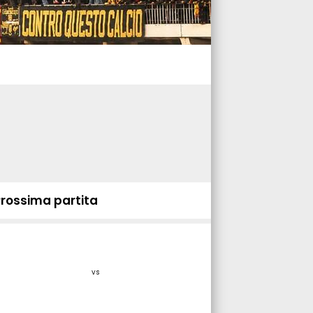
Prossima partita
vs