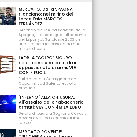
MERCATO. Dalla SPAGNA
rilanciano: nel mirino del
Lecce l'ala MARCOS
FERNÁNDEZ
Secondo alcune indiscrezioni dalla
Spagna, il Lecce segue l'attaccante
dell'Espanyol. Sul classe 2003 c'è
una clausola rescissoria da due
milioni di euro.
LADRI A "COLPO" SICURO:
ripuliscono una casa di un
appassionato di armi. VIA
CON 7 FUCILI
Furto mirato a Castrignano del
Capo, nel Sud Salento: ecco la
cronaca
"INFERNO" ALLA CHIUSURA.
All'assalto della tabaccheria
armati: VIA CON 4MILA EURO
Serata di paura a Sogliano Cavour,
dove si è verificato questo ultimo
"colpo"
MERCATO ROVENTE!
TRINCHERA non si ferma: