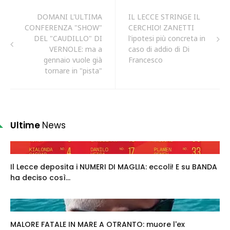
DOMANI L'ULTIMA
IL LECCE STRINGE IL
CONFERENZA "SHOW"
CERCHIO! ZANETTI
DEL "CAUDILLO" DI
l'ipotesi più concreta in
VERNOLE: ma a
caso di addio di Di
gennaio vuole già
Francesco
tornare in "pista"
Ultime
News
Il Lecce deposita i NUMERI DI MAGLIA: eccoli! E su BANDA
ha deciso così...
MALORE FATALE IN MARE A OTRANTO: muore l'ex