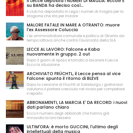
Il Lecce deposita i NUMERI DI MAGLIA: eccoli! E
su BANDA ha deciso così...
Il club ha depositato in Lega i numeri di maglia per la
stagione che sta per iniziare
MALORE FATALE IN MARE A OTRANTO: muore
l'ex Assessore Coluccia
L'ex amministratore comunale e politico di Otranto da
tempo lottava anche contro l'avanzata della SLA
LECCE AL LAVORO: Falcone e Kaba
nuovamente in gruppo. 2 out
Dopo 3 giorni di riposo è tornato a lavorare il Lecce.
Ecco la situazione
ARCHIVIATO FRÜCHTL, il Lecce pensa al vice
Falcone: spunta il ritorno di BLEVE
Dopo la cessione di Früchtl al Salisburgo, i giallorossi
valutano il portiere cresciuto nel vivaio per completare
il reparto.
ABBONAMENTI, LA MARCIA E' DA RECORD: i nuovi
dati parlano chiaro
Ecco il numero degli abbonati che hanno già
rinnovato la loro tessera
ULTIM'ORA: è morto GUCCINI, l'ultimo degli
intellettuali della musica