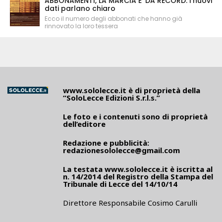
ABBONAMENTI, LA MARCIA E' DA RECORD: i nuovi
dati parlano chiaro
Ecco il numero degli abbonati che hanno già
rinnovato la loro tessera
www.sololecce.it
è di proprietà della
“SoloLecce Edizioni S.r.l.s.”
Le foto e i contenuti sono di proprietà
dell’editore
Redazione e pubblicità:
redazionesololecce@gmail.com
La testata
www.sololecce.it
è iscritta al
n. 14/2014 del Registro della Stampa del
Tribunale di Lecce del 14/10/14
Direttore Responsabile Cosimo Carulli