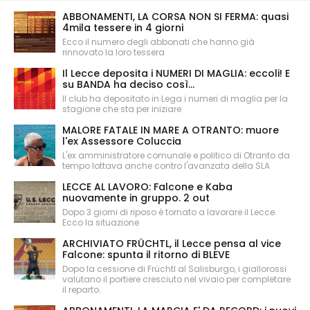
ABBONAMENTI, LA CORSA NON SI FERMA: quasi
4mila tessere in 4 giorni
Ecco il numero degli abbonati che hanno già
rinnovato la loro tessera
Il Lecce deposita i NUMERI DI MAGLIA: eccoli! E
su BANDA ha deciso così...
Il club ha depositato in Lega i numeri di maglia per la
stagione che sta per iniziare
MALORE FATALE IN MARE A OTRANTO: muore
l'ex Assessore Coluccia
L'ex amministratore comunale e politico di Otranto da
tempo lottava anche contro l'avanzata della SLA
LECCE AL LAVORO: Falcone e Kaba
nuovamente in gruppo. 2 out
Dopo 3 giorni di riposo è tornato a lavorare il Lecce.
Ecco la situazione
ARCHIVIATO FRÜCHTL, il Lecce pensa al vice
Falcone: spunta il ritorno di BLEVE
Dopo la cessione di Früchtl al Salisburgo, i giallorossi
valutano il portiere cresciuto nel vivaio per completare
il reparto.