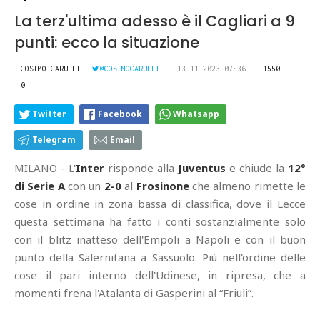
La terz'ultima adesso è il Cagliari a 9
punti: ecco la situazione
COSIMO CARULLI
@COSIMOCARULLI
13.11.2023 07:36
1550
0
Twitter
Facebook
Whatsapp
Telegram
Email
MILANO - L'
Inter
risponde alla
Juventus
e chiude la
12°
di Serie A
con un
2-0
al
Frosinone
che almeno rimette le
cose in ordine in zona bassa di classifica, dove il Lecce
questa settimana ha fatto i conti sostanzialmente solo
con il blitz inatteso dell'Empoli a Napoli e con il buon
punto della Salernitana a Sassuolo. Più nell'ordine delle
cose il pari interno dell'Udinese, in ripresa, che a
momenti frena l'Atalanta di Gasperini al “Friuli”.