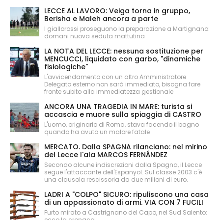
LECCE AL LAVORO: Veiga torna in gruppo,
Berisha e Maleh ancora a parte
I giallorossi proseguono la preparazione a Martignano:
domani nuova seduta mattutina
LA NOTA DEL LECCE: nessuna sostituzione per
MENCUCCI, liquidato con garbo, "dinamiche
fisiologiche"
L'avvicendamento con un altro Amministratore
Delegato esterno non sarà immediato, bisogna fare
fronte subito alla immediatezza gestionale
ANCORA UNA TRAGEDIA IN MARE: turista si
accascia e muore sulla spiaggia di CASTRO
L'uomo, originario di Roma, stava facendo il bagno
quando ha avuto un malore fatale
MERCATO. Dalla SPAGNA rilanciano: nel mirino
del Lecce l'ala MARCOS FERNÁNDEZ
Secondo alcune indiscrezioni dalla Spagna, il Lecce
segue l'attaccante dell'Espanyol. Sul classe 2003 c'è
una clausola rescissoria da due milioni di euro.
LADRI A "COLPO" SICURO: ripuliscono una casa
di un appassionato di armi. VIA CON 7 FUCILI
Furto mirato a Castrignano del Capo, nel Sud Salento:
ecco la cronaca