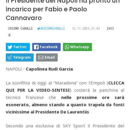
Il Presidente del Napoli ha pronto un
incarico per Fabio e Paolo
Cannavaro
COSIMO CARULLI
@COSIMOCARULLI
12.11.2023 21:03
2413
0
Twitter
Facebook
Whatsapp
Telegram
Email
NAPOLI -
Capolinea Rudi Garcia
.
La sconfitta di oggi al “Maradona” con l'Empoli (
CLICCA
QUI PER LA VIDEO-SINTESI
) costerà la panchina al
tecnico francese che
nelle prossime ore sarà
esonerato, almeno stando a quanto trapela da fonti
vicinissime al Presidente De Laurentiis
.
Secondo una esclusiva di SKY Sport il Presidente del