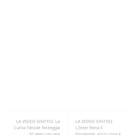
LA VIDEO-SINTESI. La
LA VIDEO-SINTESI.
Curva Fiesole festeggia
L'Inter frena il
50 anni con una
Frosinone, ecco cosa è