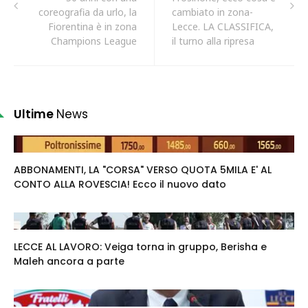
coreografia da urlo, la
cambiato in zona-
Fiorentina è in zona
Lecce. LA CLASSIFICA,
Champions League
il turno alla ripresa
Ultime
News
ABBONAMENTI, LA "CORSA" VERSO QUOTA 5MILA E' AL
CONTO ALLA ROVESCIA! Ecco il nuovo dato
LECCE AL LAVORO: Veiga torna in gruppo, Berisha e
Maleh ancora a parte