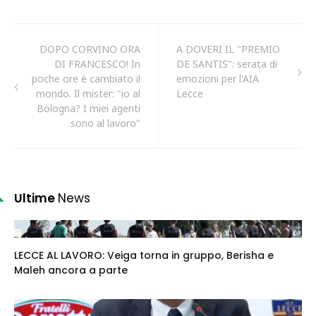
DOPO CORVINO ORA
A DOVERI IL "PREMIO
DI FRANCESCO! In
DE SANTIS": serata di
poche ore è cambiato il
emozioni per l'AIA
mondo. Il mister: "io al
Lecce
Bologna? I miei agenti
sono al lavoro"
Ultime
News
LECCE AL LAVORO: Veiga torna in gruppo, Berisha e
Maleh ancora a parte