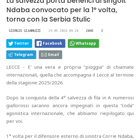
La salvezza porta benefici ai singoli:
Ndaba convocato per la 1° volta,
torna con la Serbia Stulic
GIORGIO GIANNUZZI
29.05.2026 09:26
2045
3
Twitter
Facebook
Whatsapp
Telegram
Email
LECCE - E' una vera e propria “pioggia” di chiamate
internazionali, quella che accompagna il Lecce al termine
della stagione 2025/2026.
Dopo la conquista della 4° salvezza di fila in A numerosi
giallorossi saranno ancora impegnati in questa “coda”
agonistica internazionale, che abbiamo riepilogato qui
per voi.
1° volta per il difensore esterno di sinistra Corrie Ndaba,