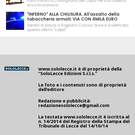
Furto mirato a Castrignano del Capo, nel Sud Salento:
ecco la cronaca
"INFERNO" ALLA CHIUSURA. All'assalto della
tabaccheria armati: VIA CON 4MILA EURO
Serata di paura a Sogliano Cavour, dove si è verificato
questo ultimo "colpo"
www.sololecce.it
è di proprietà della
“SoloLecce Edizioni S.r.l.s.”
Le foto e i contenuti sono di proprietà
dell’editore
Redazione e pubblicità:
redazionesololecce@gmail.com
La testata
www.sololecce.it
è iscritta al
n. 14/2014 del Registro della Stampa del
Tribunale di Lecce del 14/10/14