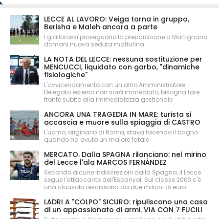
LECCE AL LAVORO: Veiga torna in gruppo,
Berisha e Maleh ancora a parte
I giallorossi proseguono la preparazione a Martignano:
domani nuova seduta mattutina
LA NOTA DEL LECCE: nessuna sostituzione per
MENCUCCI, liquidato con garbo, "dinamiche
fisiologiche"
L'avvicendamento con un altro Amministratore
Delegato esterno non sarà immediato, bisogna fare
fronte subito alla immediatezza gestionale
ANCORA UNA TRAGEDIA IN MARE: turista si
accascia e muore sulla spiaggia di CASTRO
L'uomo, originario di Roma, stava facendo il bagno
quando ha avuto un malore fatale
MERCATO. Dalla SPAGNA rilanciano: nel mirino
del Lecce l'ala MARCOS FERNÁNDEZ
Secondo alcune indiscrezioni dalla Spagna, il Lecce
segue l'attaccante dell'Espanyol. Sul classe 2003 c'è
una clausola rescissoria da due milioni di euro.
LADRI A "COLPO" SICURO: ripuliscono una casa
di un appassionato di armi. VIA CON 7 FUCILI