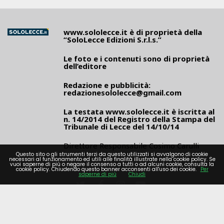
www.sololecce.it
è di proprietà della
“SoloLecce Edizioni S.r.l.s.”
Le foto e i contenuti sono di proprietà
dell’editore
Redazione e pubblicità:
redazionesololecce@gmail.com
La testata
www.sololecce.it
è iscritta al
n. 14/2014 del Registro della Stampa del
Tribunale di Lecce del 14/10/14
Direttore Responsabile Cosimo Carulli
Questo sito o gli strumenti terzi da questo utilizzati si avvalgono di cookie
necessari al funzionamento ed utili alle finalità illustrate nella cookie policy. Se
vuoi saperne di più o negare il consenso a tutti o ad alcuni cookie, consulta la
cookie policy. Chiudendo questo banner acconsenti all'uso dei cookie.
Per
saperne di più
Chiudi