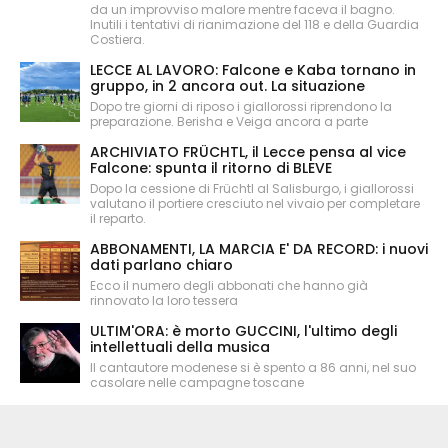
da un improvviso malore mentre faceva il bagno.
Inutili i tentativi di rianimazione del 118 e della Guardia
Costiera.
LECCE AL LAVORO: Falcone e Kaba tornano in
gruppo, in 2 ancora out. La situazione
Dopo tre giorni di riposo i giallorossi riprendono la
preparazione. Berisha e Veiga ancora a parte
ARCHIVIATO FRÜCHTL, il Lecce pensa al vice
Falcone: spunta il ritorno di BLEVE
Dopo la cessione di Früchtl al Salisburgo, i giallorossi
valutano il portiere cresciuto nel vivaio per completare
il reparto.
ABBONAMENTI, LA MARCIA E' DA RECORD: i nuovi
dati parlano chiaro
Ecco il numero degli abbonati che hanno già
rinnovato la loro tessera
ULTIM'ORA: è morto GUCCINI, l'ultimo degli
intellettuali della musica
Il cantautore modenese si è spento a 86 anni, nel suo
casolare nelle campagne toscane