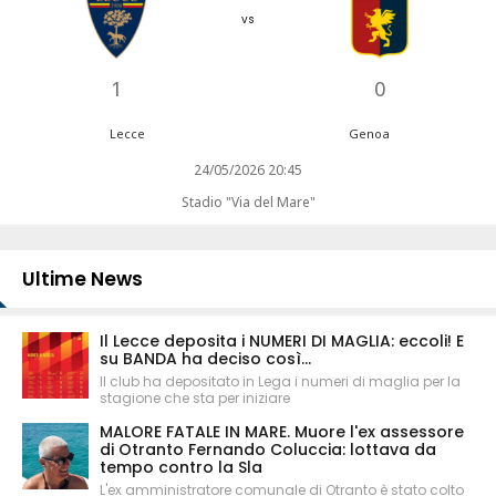
vs
1
0
Lecce
Genoa
24/05/2026 20:45
Stadio "Via del Mare"
Ultime News
Il Lecce deposita i NUMERI DI MAGLIA: eccoli! E
su BANDA ha deciso così...
Il club ha depositato in Lega i numeri di maglia per la
stagione che sta per iniziare
MALORE FATALE IN MARE. Muore l'ex assessore
di Otranto Fernando Coluccia: lottava da
tempo contro la Sla
L'ex amministratore comunale di Otranto è stato colto