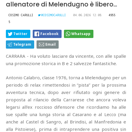
allenatore di Melendugno è libero...
COSIMO CARULLI
@COSIMOCARULLI
04.06.2026 12:08
4955
5
Twitter
Facebook
Whatsapp
Telegram
Email
CARRARA - Ha voluto lasciare da vincente, con alle spalle
una promozione storica in B e 2 salvezze fantastiche.
Antonio Calabro, classe 1976, torna a Melendugno per un
periodo di relax rimettendosi in “pista” per la prossima
avventura tecnica, dopo aver rifiutato ogni genere di
proposta al rilancio della Carrarese che ancora voleva
legarsi all'ex roccioso difensore che ricordiamo ha alle
sue spalle una lunga storia al Casarano e al Lecco (ma
anche al Castel di Sangro, al Brindisi, al Manfredonia e
alla Pistoiese), prima di intraprendere una positiva sin