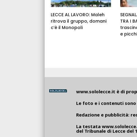
LECCE AL LAVORO: Maleh
SEGNAL
ritrova il gruppo, domani
TRA I 
c’è il Monopoli
trascin
e picch
www.sololecce.it
è di propr
Le foto e i contenuti sono 
Redazione e pubblicità:
re
La testata
www.sololecce.
del Tribunale di Lecce del 