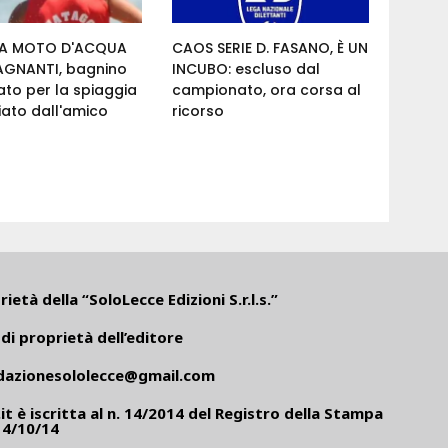
A MOTO D'ACQUA
CAOS SERIE D. FASANO, È UN
BAGNANTI, bagnino
INCUBO: escluso dal
ato per la spiaggia
campionato, ora corsa al
iato dall'amico
ricorso
ietà della “SoloLecce Edizioni S.r.l.s.”
di proprietà dell’editore
dazionesololecce@gmail.com
it
è iscritta al n. 14/2014 del Registro della Stampa
14/10/14