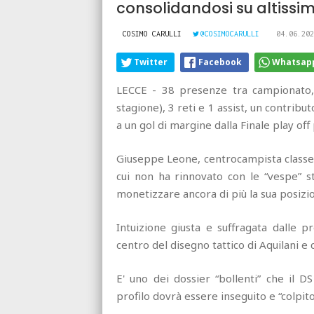
consolidandosi su altissimi 
COSIMO CARULLI
@COSIMOCARULLI
04.06.202
Twitter
Facebook
Whatsap
LECCE - 38 presenze tra campionato, 
stagione), 3 reti e 1 assist, un contribu
a un gol di margine dalla Finale play off
Giuseppe Leone, centrocampista classe 2
cui non ha rinnovato con le “vespe” s
monetizzare ancora di più la sua posizi
Intuizione giusta e suffragata dalle p
centro del disegno tattico di Aquilani e
E' uno dei dossier “bollenti” che il DS
profilo dovrà essere inseguito e “colpit