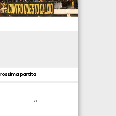
Prossima partita
vs