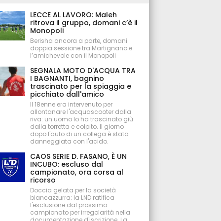
LECCE AL LAVORO: Maleh
ritrova il gruppo, domani c’è il
Monopoli
Berisha ancora a parte, domani
doppia sessione tra Martignano e
l’amichevole con il Monopoli
SEGNALA MOTO D'ACQUA TRA
I BAGNANTI, bagnino
trascinato per la spiaggia e
picchiato dall'amico
Il 18enne era intervenuto per
allontanare l'acquascooter dalla
riva: un uomo lo ha trascinato giù
dalla torretta e colpito. Il giorno
dopo l'auto di un collega è stata
danneggiata con l'acido.
CAOS SERIE D. FASANO, È UN
INCUBO: escluso dal
campionato, ora corsa al
ricorso
Doccia gelata per la società
biancazzurra: la LND ratifica
l'esclusione dal prossimo
campionato per irregolarità nella
documentazione d'iscrizione. La