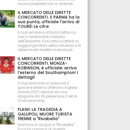
nuova proprietà non si arrende.
IL MERCATO DELLE DIRETTE
CONCORRENTI. Il PARMA ha la
sua punta, ufficiale l'arrivo di
TOURÉ! Le cifre
Il club emiliano rinforza l'attacco
con il centravanti maliano
dell'Atalanta. Il riscatto scatterà al
raggiungimento della salvezza e di
determinati obiettivi individuali.
IL MERCATO DELLE DIRETTE
CONCORRENTI. MONZA-
ROBINSON, è ufficiale: arriva
l'esterno del Southampton! I
dettagli
Il club brianzolo si assicura il
giovane esterno offensivo inglese
classe 2007, reduce da una
stagione da 26 presenze e 2 reti in
Championship.
FLASH: LA TRAGEDIA A
GALLIPOLI, MUORE TURISTA
19ENNE a "Rivabella"
Dramma in acqua a "Rivabella".
Ecco la cronaca di questa