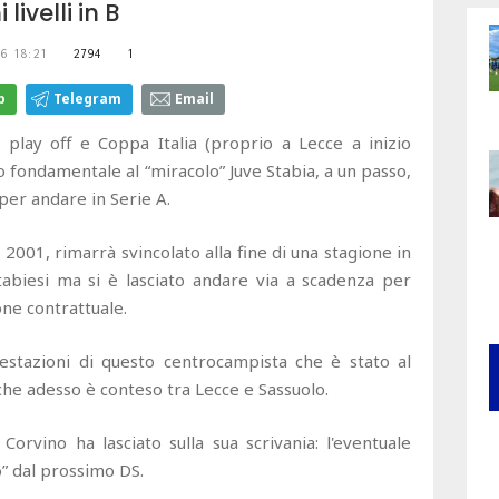
livelli in B
6 18:21
2794
1
p
Telegram
Email
play off e Coppa Italia (proprio a Lecce a inizio
to fondamentale al “miracolo” Juve Stabia, a un passo,
 per andare in Serie A.
001, rimarrà svincolato alla fine di una stagione in
tabiesi ma si è lasciato andare via a scadenza per
one contrattuale.
restazioni di questo centrocampista che è stato al
 che adesso è conteso tra Lecce e Sassuolo.
 Corvino ha lasciato sulla sua scrivania: l'eventuale
o” dal prossimo DS.