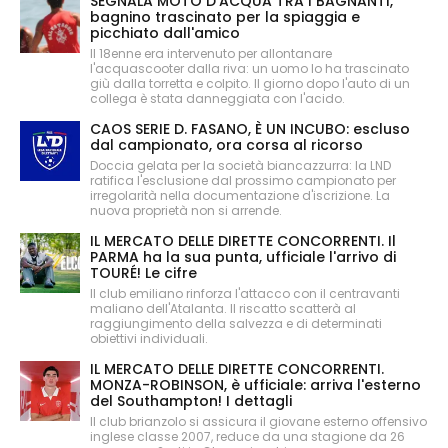
SEGNALA MOTO D'ACQUA TRA I BAGNANTI,
bagnino trascinato per la spiaggia e
picchiato dall'amico
Il 18enne era intervenuto per allontanare
l'acquascooter dalla riva: un uomo lo ha trascinato
giù dalla torretta e colpito. Il giorno dopo l'auto di un
collega è stata danneggiata con l'acido.
CAOS SERIE D. FASANO, È UN INCUBO: escluso
dal campionato, ora corsa al ricorso
Doccia gelata per la società biancazzurra: la LND
ratifica l'esclusione dal prossimo campionato per
irregolarità nella documentazione d'iscrizione. La
nuova proprietà non si arrende.
IL MERCATO DELLE DIRETTE CONCORRENTI. Il
PARMA ha la sua punta, ufficiale l'arrivo di
TOURÉ! Le cifre
Il club emiliano rinforza l'attacco con il centravanti
maliano dell'Atalanta. Il riscatto scatterà al
raggiungimento della salvezza e di determinati
obiettivi individuali.
IL MERCATO DELLE DIRETTE CONCORRENTI.
MONZA-ROBINSON, è ufficiale: arriva l'esterno
del Southampton! I dettagli
Il club brianzolo si assicura il giovane esterno offensivo
inglese classe 2007, reduce da una stagione da 26