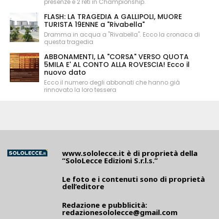
presenze e 2 reti in Championship.
FLASH: LA TRAGEDIA A GALLIPOLI, MUORE
TURISTA 19ENNE a "Rivabella"
Dramma in acqua a "Rivabella". Ecco la cronaca di
questa tragedia
ABBONAMENTI, LA "CORSA" VERSO QUOTA
5MILA E' AL CONTO ALLA ROVESCIA! Ecco il
nuovo dato
Ecco il numero degli abbonati che hanno già
rinnovato la loro tessera
www.sololecce.it
è di proprietà della
“SoloLecce Edizioni S.r.l.s.”
Le foto e i contenuti sono di proprietà
dell’editore
Redazione e pubblicità:
redazionesololecce@gmail.com