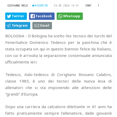
GIOVANNI MELE
@JOEMFZB
29.05.2026 19:41
3907
1
Twitter
Facebook
Whatsapp
Telegram
Email
BOLOGNA - Il Bologna ha scelto l'ex tecnico dei turchi del
Fenerbahce Domenico Tedesco per la panchina che è
stata occupata sin qui in questo biennio felice da Italiano,
con cui è arrivata la separazione consensuale annunciata
ufficialmente ieri.
Tedesco, italo-tedesco di Corigliano Rossano Calabro,
classe 1985, è uno dei tecnici della nuova leva di
allenatori che si sta imponendo alle attenzioni delle
“grandi” d'Europa.
Dopo una carriera da calciatore dilettante in 41 anni ha
fatto praticamente sempre l'allenatore, dalle giovanili