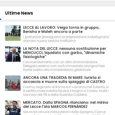
Ultime News
LECCE AL LAVORO: Veiga torna in gruppo,
Berisha e Maleh ancora a parte
I giallorossi proseguono la preparazione a Martignano:
domani nuova seduta mattutina
LA NOTA DEL LECCE: nessuna sostituzione per
MENCUCCI, liquidato con garbo, "dinamiche
fisiologiche"
L'avvicendamento con un altro Amministratore
Delegato esterno non sarà immediato, bisogna fare
fronte subito alla immediatezza gestionale
ANCORA UNA TRAGEDIA IN MARE: turista si
accascia e muore sulla spiaggia di CASTRO
L'uomo, originario di Roma e in vacanza nel Salento, si
è sentito male mentre faceva il bagno a Castro. Inutili i
soccorsi del 118 e della Guardia Costiera.
MERCATO. Dalla SPAGNA rilanciano: nel mirino
del Lecce l'ala MARCOS FERNÁNDEZ
Secondo alcune indiscrezioni dalla Spagna, il Lecce