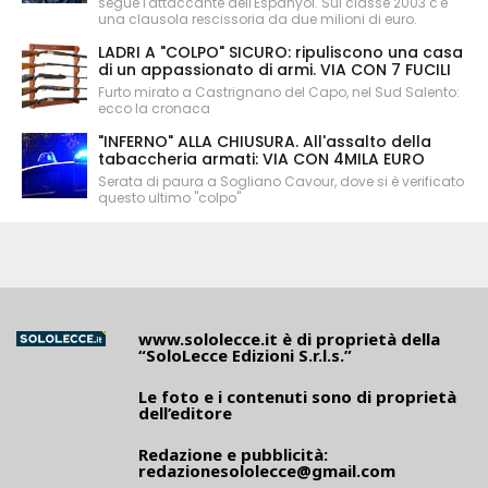
segue l'attaccante dell'Espanyol. Sul classe 2003 c'è
una clausola rescissoria da due milioni di euro.
LADRI A "COLPO" SICURO: ripuliscono una casa
di un appassionato di armi. VIA CON 7 FUCILI
Furto mirato a Castrignano del Capo, nel Sud Salento:
ecco la cronaca
"INFERNO" ALLA CHIUSURA. All'assalto della
tabaccheria armati: VIA CON 4MILA EURO
Serata di paura a Sogliano Cavour, dove si è verificato
questo ultimo "colpo"
www.sololecce.it
è di proprietà della
“SoloLecce Edizioni S.r.l.s.”
Le foto e i contenuti sono di proprietà
dell’editore
Redazione e pubblicità:
redazionesololecce@gmail.com