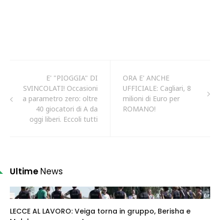
E' "PIOGGIA" DI
ORA E' ANCHE
SVINCOLATI! Occasioni
UFFICIALE: Cagliari, 8
a parametro zero: oltre
milioni di Euro per
40 giocatori di A da
ROMANO!
oggi liberi. Eccoli tutti
Ultime
News
LECCE AL LAVORO: Veiga torna in gruppo, Berisha e